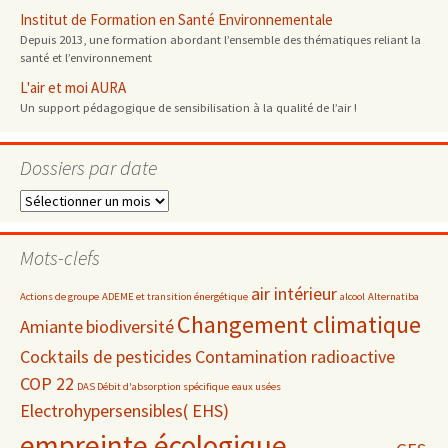
Institut de Formation en Santé Environnementale
Depuis 2013, une formation abordant l’ensemble des thématiques reliant la
santé et l’environnement
L'air et moi AURA
Un support pédagogique de sensibilisation à la qualité de l’air !
Dossiers par date
Dossiers
par
date
Mots-clefs
air intérieur
Actions de groupe
ADEME et transition énergétique
alcool
Alternatiba
Changement climatique
Amiante
biodiversité
Cocktails de pesticides
Contamination radioactive
COP 22
DAS Débit d'absorption spécifique
eaux usées
Electrohypersensibles( EHS)
empreinte écologique