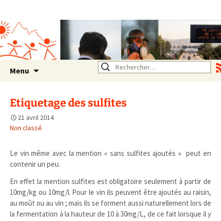
Association SERA Santé
Environnement Auvergne
Rhône Alpes
Un environnement sain pour
la santé de tous
Aller
Rechercher :
Menu
au
contenu
Etiquetage des sulfites
21 avril 2014
Non classé
Le vin même avec la mention « sans sulfites ajoutés « peut en
contenir un peu.
En effet la mention sulfites est obligatoire seulement à partir de
10mg/kg ou 10mg/l. Pour le vin ils peuvent être ajoutés au raisin,
au moût ou au vin ; mais ils se forment aussi naturellement lors de
la fermentation à la hauteur de 10 à 30mg/L, de ce fait lorsque il y