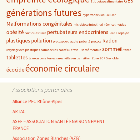
GES
Etiquetage alimentaire
générations futures
hyperconnexion
Loi Elan
Malformations congénitales
microbiote intestinal
néonicotinoïdes
obésité
pertubateurs endocriniens
particules fines
Plan Ecophyto
plastiques
pollution
Radon
protoxyde d'azote
puberté précoce
sommeil
recyclage des plastiques
salmonelles
santé au travail
santé mentale
tabac
tablettes
taxe carbone
terres rares
villes en transition
Zone ZCR Grenoble
économie circulaire
écocide
Associations partenaires
Alliance PEC Rhône-Alpes
ARTAC
ASEF – ASSOCIATION SANTÉ ENVIRONNEMENT
FRANCE
Association Zones Blanches (AZB)