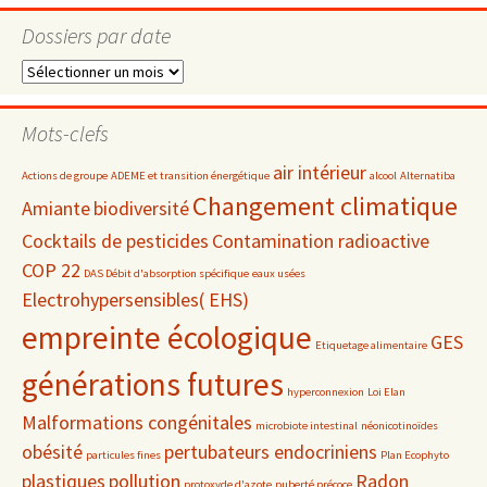
Dossiers par date
Dossiers
par
date
Mots-clefs
air intérieur
Actions de groupe
ADEME et transition énergétique
alcool
Alternatiba
Changement climatique
Amiante
biodiversité
Cocktails de pesticides
Contamination radioactive
COP 22
DAS Débit d'absorption spécifique
eaux usées
Electrohypersensibles( EHS)
empreinte écologique
GES
Etiquetage alimentaire
générations futures
hyperconnexion
Loi Elan
Malformations congénitales
microbiote intestinal
néonicotinoïdes
obésité
pertubateurs endocriniens
particules fines
Plan Ecophyto
plastiques
pollution
Radon
protoxyde d'azote
puberté précoce