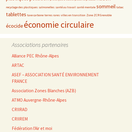
sommeil
recyclage des plastiques
salmonelles
santé au travail
santé mentale
tabac
tablettes
taxe carbone
terres rares
villes en transition
Zone ZCR Grenoble
économie circulaire
écocide
Associations partenaires
Alliance PEC Rhône-Alpes
ARTAC
ASEF – ASSOCIATION SANTÉ ENVIRONNEMENT
FRANCE
Association Zones Blanches (AZB)
ATMO Auvergne-Rhône-Alpes
CRIIRAD
CRIIREM
Fédération l'Air et moi