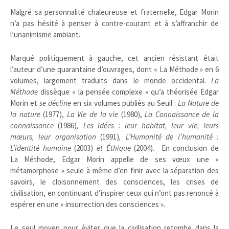
Malgré sa personnalité chaleureuse et fraternelle, Edgar Morin
n’a pas hésité à penser à contre-courant et à s’affranchir de
l’unanimisme ambiant.
Marqué politiquement à gauche, cet ancien résistant était
l’auteur d’une quarantaine d’ouvrages, dont « La Méthode » en 6
volumes, largement traduits dans le monde occidental.
La
Méthode
dissèque « la pensée complexe » qu’a théorisée Edgar
Morin et
se décline
en six volumes publiés au Seuil :
La Nature de
la nature
(1977),
La Vie de la vie
(1980),
La Connaissance de la
connaissance
(1986)
, Les Idées : leur habitat, leur vie, leurs
mœurs, leur organisation
(1991)
, L’Humanité de l’humanité :
L’identité humaine
(2003)
et Éthique
(2004). En conclusion de
La Méthode, Edgar Morin appelle de ses vœux une «
métamorphose » seule à même d’en finir avec la séparation des
savoirs, le cloisonnement des consciences, les crises de
civilisation, en continuant d’inspirer ceux qui n’ont pas renoncé à
espérer en une « insurrection des consciences ».
Le seul moyen pour éviter que la civilisation retombe dans la