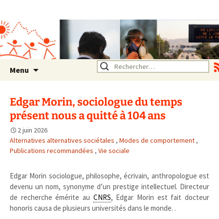
Association SERA Santé
Environnement Auvergne
Rhône Alpes
Un environnement sain pour
la santé de tous
Aller
Rechercher :
Menu
au
contenu
Edgar Morin, sociologue du temps
présent nous a quitté à 104 ans
2 juin 2026
Alternatives alternatives sociétales
,
Modes de comportement
,
Publications recommandées
,
Vie sociale
Edgar Morin sociologue, philosophe, écrivain, anthropologue est
devenu un nom, synonyme d’un prestige intellectuel. Directeur
de recherche émérite au
CNRS
, Edgar Morin est fait docteur
honoris causa de plusieurs universités dans le monde. .