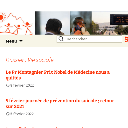
Association SERA Santé
Environnement Auvergne
Rhône Alpes
Un environnement sain pour
la santé de tous
Aller
Rechercher :
Menu
au
contenu
Dossier : Vie sociale
Le Pr Montagnier Prix Nobel de Médecine nous a
quittés
8 février 2022
5 février journée de prévention du suicide ; retour
sur 2021
5 février 2022