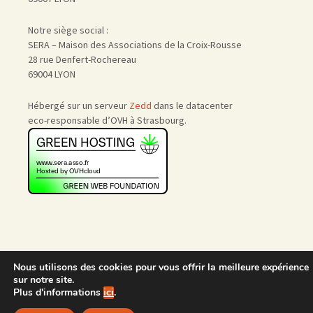
Notre siège social :
SERA – Maison des Associations de la Croix-Rousse
28 rue Denfert-Rochereau
69004 LYON
Hébergé sur un serveur
Zedd
dans le datacenter
eco-responsable d’OVH à Strasbourg.
Nous utilisons des cookies pour vous offrir la meilleure expérience
Accueil
|
Nous rejoindre
|
sur notre site.
Admin
Plus d'informations
ici
.