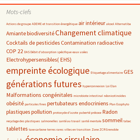
par
date
Mots-clefs
air intérieur
Actions de groupe
ADEME et transition énergétique
alcool
Alternatiba
Changement climatique
Amiante
biodiversité
Cocktails de pesticides
Contamination radioactive
COP 22
DAS Débit d'absorption spécifique
eaux usées
Electrohypersensibles( EHS)
empreinte écologique
GES
Etiquetage alimentaire
générations futures
hyperconnexion
Loi Elan
Malformations congénitales
microbiote intestinal
néonicotinoïdes
obésité
pertubateurs endocriniens
particules fines
Plan Ecophyto
plastiques
pollution
Radon
protoxyde d'azote
puberté précoce
sommeil
recyclage des plastiques
salmonelles
santé au travail
santé mentale
tabac
tablettes
taxe carbone
terres rares
villes en transition
Zone ZCR Grenoble
économie circulaire