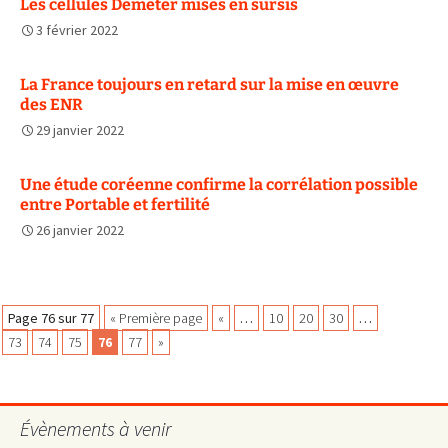
Les cellules Demeter mises en sursis
3 février 2022
La France toujours en retard sur la mise en œuvre
des ENR
29 janvier 2022
Une étude coréenne confirme la corrélation possible
entre Portable et fertilité
26 janvier 2022
Navigation
Page 76 sur 77
« Première page
«
…
10
20
30
…
73
74
75
76
77
»
des
Évènements à venir