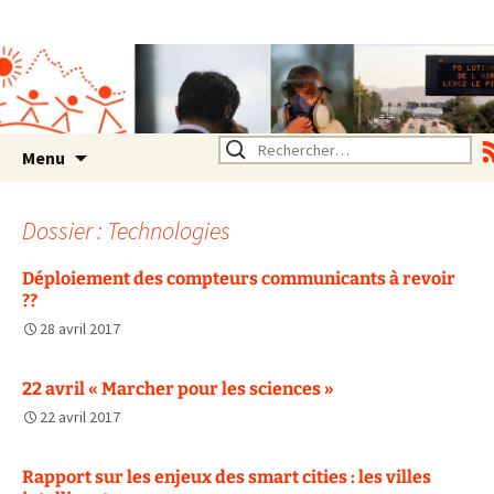
Association SERA Santé
Environnement Auvergne
Rhône Alpes
Un environnement sain pour
la santé de tous
Aller
Rechercher :
Menu
au
contenu
Dossier : Technologies
Déploiement des compteurs communicants à revoir
??
28 avril 2017
22 avril « Marcher pour les sciences »
22 avril 2017
Rapport sur les enjeux des smart cities : les villes