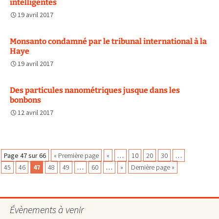
intelligentes
19 avril 2017
Monsanto condamné par le tribunal international à la
Haye
19 avril 2017
Des particules nanométriques jusque dans les
bonbons
12 avril 2017
Navigation
Page 47 sur 66
« Première page
«
…
10
20
30
…
45
46
47
48
49
…
60
…
»
Dernière page »
des
Évènements à venir