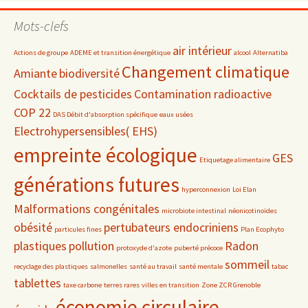
par
date
Mots-clefs
air intérieur
Actions de groupe
ADEME et transition énergétique
alcool
Alternatiba
Changement climatique
Amiante
biodiversité
Cocktails de pesticides
Contamination radioactive
COP 22
DAS Débit d'absorption spécifique
eaux usées
Electrohypersensibles( EHS)
empreinte écologique
GES
Etiquetage alimentaire
générations futures
hyperconnexion
Loi Elan
Malformations congénitales
microbiote intestinal
néonicotinoïdes
obésité
pertubateurs endocriniens
particules fines
Plan Ecophyto
plastiques
pollution
Radon
protoxyde d'azote
puberté précoce
sommeil
recyclage des plastiques
salmonelles
santé au travail
santé mentale
tabac
tablettes
taxe carbone
terres rares
villes en transition
Zone ZCR Grenoble
économie circulaire