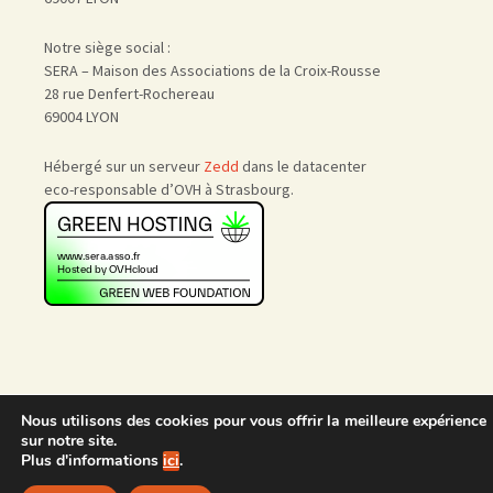
Notre siège social :
SERA – Maison des Associations de la Croix-Rousse
28 rue Denfert-Rochereau
69004 LYON
Hébergé sur un serveur
Zedd
dans le datacenter
eco-responsable d’OVH à Strasbourg.
Nous utilisons des cookies pour vous offrir la meilleure expérience
Accueil
|
Nous rejoindre
|
sur notre site.
Admin
Plus d'informations
ici
.