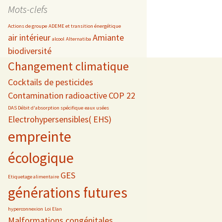
date
Mots-clefs
Actions de groupe
ADEME et transition énergétique
air intérieur
Amiante
alcool
Alternatiba
biodiversité
s
Changement climatique
téléphonie
Cocktails de pesticides
Contamination radioactive
COP 22
DAS Débit d'absorption spécifique
eaux usées
Electrohypersensibles( EHS)
empreinte
écologique
GES
Etiquetage alimentaire
générations futures
hyperconnexion
Loi Elan
Malformations congénitales