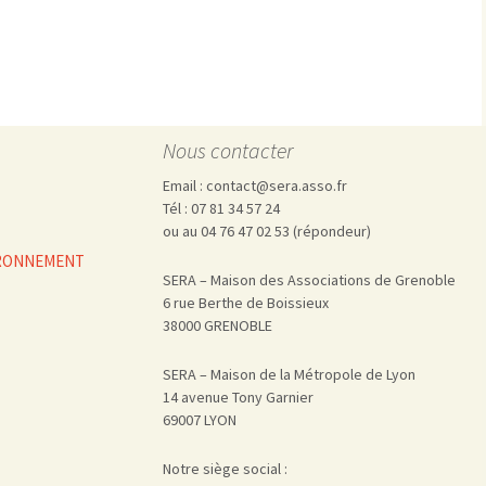
Pharmacovigilance, produits et
dispositifs de santé, vaccins
Population à risque
adolescents
Publications recommandées
exposition professionnelle
Rayonnements
femmes enceintes / enfant
ionisants
réglementaire
non ionisants, ondes
Personnes agées
Nous contacter
électromagnétiques (THT, 
mobile, WIFI, Linky, …)
Santé publique
Email : contact@sera.asso.fr
Sols
Tél : 07 81 34 57 24
Sommeil
ou au 04 76 47 02 53 (répondeur)
Technologies
écrans / jeux vidéos
VIRONNEMENT
SERA – Maison des Associations de Grenoble
Tourisme
environnement industriel
6 rue Berthe de Boissieux
Transports
nanotechnologies
38000 GRENOBLE
Vie sociale
SERA – Maison de la Métropole de Lyon
14 avenue Tony Garnier
69007 LYON
Notre siège social :