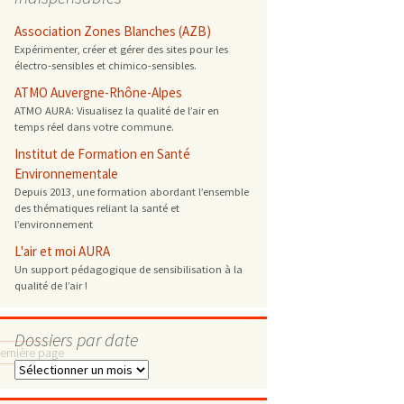
 ONG
Association Zones Blanches (AZB)
Expérimenter, créer et gérer des sites pour les
électro-sensibles et chimico-sensibles.
 de cuisson
ATMO Auvergne-Rhône-Alpes
ATMO AURA: Visualisez la qualité de l’air en
 reprotoxique
temps réel dans votre commune.
Institut de Formation en Santé
s
Environnementale
Depuis 2013, une formation abordant l’ensemble
des thématiques reliant la santé et
es
l’environnement
 énergétique
L'air et moi AURA
Un support pédagogique de sensibilisation à la
qualité de l’air !
Dossiers par date
ernière page
Dossiers
par