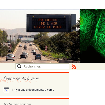
Rechercher :
Évènements à venir
, WIFI, Linky, ...)
Il n’y a pas d’évènements à venir.
Notice
utritionelle
Indispensables
ne