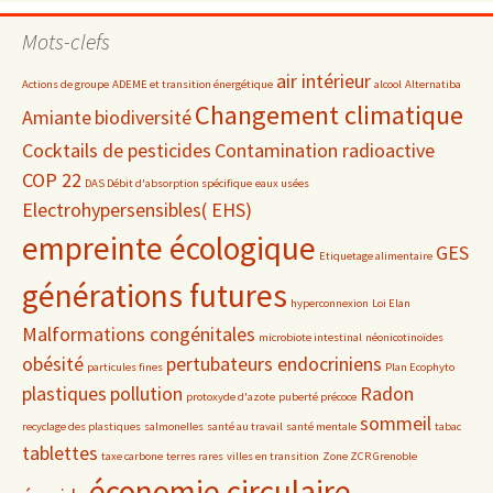
par
date
Mots-clefs
air intérieur
Actions de groupe
ADEME et transition énergétique
alcool
Alternatiba
Changement climatique
Amiante
biodiversité
Cocktails de pesticides
Contamination radioactive
COP 22
DAS Débit d'absorption spécifique
eaux usées
Electrohypersensibles( EHS)
empreinte écologique
GES
Etiquetage alimentaire
générations futures
hyperconnexion
Loi Elan
Malformations congénitales
microbiote intestinal
néonicotinoïdes
obésité
pertubateurs endocriniens
particules fines
Plan Ecophyto
plastiques
pollution
Radon
protoxyde d'azote
puberté précoce
sommeil
recyclage des plastiques
salmonelles
santé au travail
santé mentale
tabac
tablettes
taxe carbone
terres rares
villes en transition
Zone ZCR Grenoble
économie circulaire