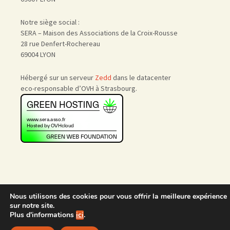
Notre siège social :
SERA – Maison des Associations de la Croix-Rousse
28 rue Denfert-Rochereau
69004 LYON
Hébergé sur un serveur
Zedd
dans le datacenter
eco-responsable d’OVH à Strasbourg.
Nous utilisons des cookies pour vous offrir la meilleure expérience
Accueil
|
Nous rejoindre
|
sur notre site.
Admin
Plus d'informations
ici
.