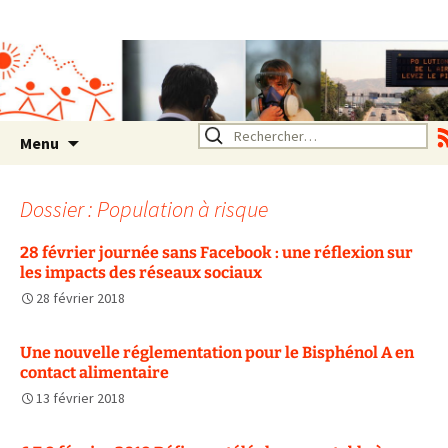
Association SERA Santé
Environnement Auvergne
Rhône Alpes
Un environnement sain pour
la santé de tous
Aller
Rechercher :
Menu
au
contenu
Dossier : Population à risque
28 février journée sans Facebook : une réflexion sur
les impacts des réseaux sociaux
28 février 2018
Une nouvelle réglementation pour le Bisphénol A en
contact alimentaire
13 février 2018