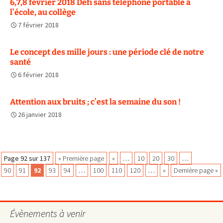
6,7,8 février 2018 Défi sans téléphone portable à
l’école, au collège
7 février 2018
Le concept des mille jours : une période clé de notre
santé
6 février 2018
Attention aux bruits ; c’est la semaine du son !
26 janvier 2018
Navigation
Page 92 sur 137
« Première page
«
…
10
20
30
…
90
91
92
93
94
…
100
110
120
…
»
Dernière page »
des
Évènements à venir