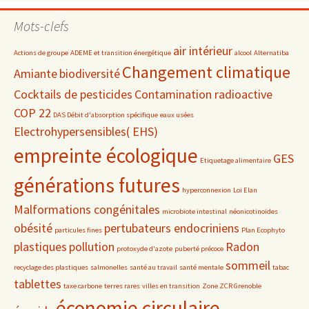
par
date
Mots-clefs
air intérieur
Actions de groupe
ADEME et transition énergétique
alcool
Alternatiba
Changement climatique
Amiante
biodiversité
Cocktails de pesticides
Contamination radioactive
COP 22
DAS Débit d'absorption spécifique
eaux usées
Electrohypersensibles( EHS)
empreinte écologique
GES
Etiquetage alimentaire
générations futures
hyperconnexion
Loi Elan
Malformations congénitales
microbiote intestinal
néonicotinoïdes
obésité
pertubateurs endocriniens
particules fines
Plan Ecophyto
plastiques
pollution
Radon
protoxyde d'azote
puberté précoce
sommeil
recyclage des plastiques
salmonelles
santé au travail
santé mentale
tabac
tablettes
taxe carbone
terres rares
villes en transition
Zone ZCR Grenoble
économie circulaire