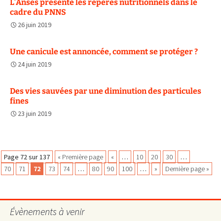
L’Anses présente les repères nutritionnels dans le
cadre du PNNS
26 juin 2019
Une canicule est annoncée, comment se protéger ?
24 juin 2019
Des vies sauvées par une diminution des particules
fines
23 juin 2019
Navigation
Page 72 sur 137
« Première page
«
…
10
20
30
…
70
71
72
73
74
…
80
90
100
…
»
Dernière page »
des
Évènements à venir