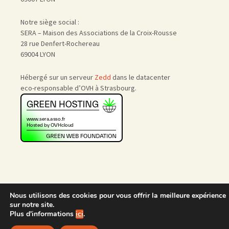
Notre siège social :
SERA – Maison des Associations de la Croix-Rousse
28 rue Denfert-Rochereau
69004 LYON
Hébergé sur un serveur
Zedd
dans le datacenter
eco-responsable d’OVH à Strasbourg.
Nous utilisons des cookies pour vous offrir la meilleure expérience
Accueil
|
Nous rejoindre
|
sur notre site.
Admin
Plus d'informations
ici
.