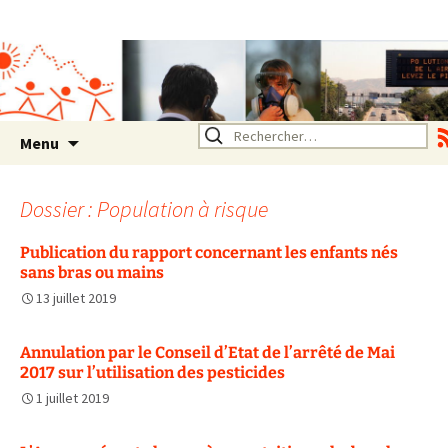
Association SERA Santé
Environnement Auvergne
Rhône Alpes
Un environnement sain pour
la santé de tous
Aller
Rechercher :
Menu
au
contenu
Dossier : Population à risque
Publication du rapport concernant les enfants nés
sans bras ou mains
13 juillet 2019
Annulation par le Conseil d’Etat de l’arrêté de Mai
2017 sur l’utilisation des pesticides
1 juillet 2019