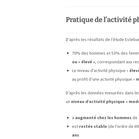
Pratique de l’activité 
D’après les résultats de l’étude Esteba
70% des hommes et 53% des femm
ou « élevé »
, correspondant aux re
Le niveau d’activité physique «
élev
au profit d’une activité physique «
m
D’après les données mesurées dans les
un
niveau d’activité physique « modé
a
augmenté
chez les hommes
de
est
restée stable
(de l’ordre de 
ans