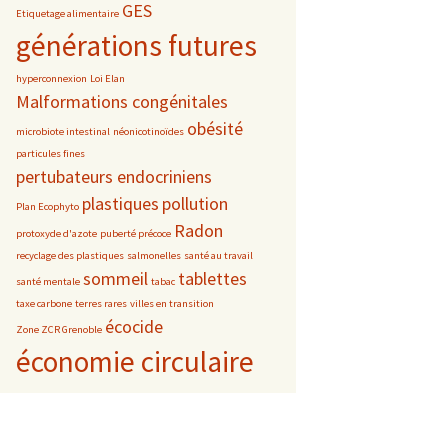
GES
Etiquetage alimentaire
générations futures
hyperconnexion
Loi Elan
Malformations congénitales
obésité
microbiote intestinal
néonicotinoïdes
particules fines
pertubateurs endocriniens
plastiques
pollution
Plan Ecophyto
Radon
protoxyde d'azote
puberté précoce
recyclage des plastiques
salmonelles
santé au travail
sommeil
tablettes
santé mentale
tabac
taxe carbone
terres rares
villes en transition
écocide
Zone ZCR Grenoble
économie circulaire