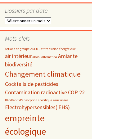
Dossiers par date
Dossiers
par
s
date
Mots-clefs
 téléphonie
Actions de groupe
ADEME et transition énergétique
air intérieur
Amiante
alcool
Alternatiba
biodiversité
Changement climatique
Cocktails de pesticides
Contamination radioactive
COP 22
DAS Débit d'absorption spécifique
eaux usées
Electrohypersensibles( EHS)
empreinte
écologique