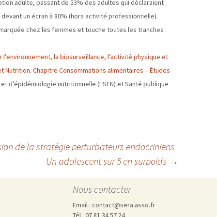
ation adulte, passant de 53% des adultes qui déclaraient
 devant un écran à 80% (hors activité professionnelle).
marquée chez les femmes et touche toutes les tranches
r l’environnement, la biosurveillance, l’activité physique et
let Nutrition. Chapitre Consommations alimentaires – Études
 et d’épidémiologie nutritionnelle (ESEN) et Santé publique
on de la stratégie perturbateurs endocriniens
Un adolescent sur 5 en surpoids
→
Nous contacter
Email : contact@sera.asso.fr
Tél : 07 81 34 57 24