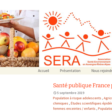
Association SERA Santé Envir
Un environnement sain pour la santé de tous
Aller
Accueil
Présentation
Nous rejoind
au
Qui sommes-nous ?
contenu
Associations partenaires
Santé publique France 
Associations adhérentes
5 septembre 2019
Population à risque adolescents
,
Agric
chimiques
,
Études scientifiques épid
femmes enceintes / enfants
,
Populatio