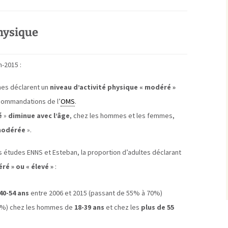
physique
n-2015 :
es déclarent un
niveau d’activité physique « modéré »
commandations de l’
OMS
.
é
»
diminue avec l’âge
, chez les hommes et les femmes,
odérée
».
 études ENNS et Esteban, la proportion d’adultes déclarant
ré » ou « élevé »
:
40-54 ans
entre 2006 et 2015 (passant de 55% à 70%)
69%) chez les hommes de
18-39 ans
et chez les
plus de 55