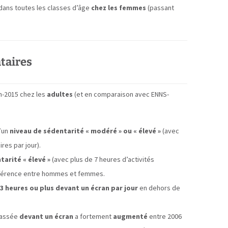
 dans toutes les classes d’âge
chez les femmes
(passant
taires
an-2015 chez les
adultes
(et en comparaison avec ENNS-
’un
niveau de sédentarité « modéré » ou « élevé »
(avec
res par jour).
tarité « élevé »
(avec plus de 7 heures d’activités
ifférence entre hommes et femmes.
3 heures ou plus devant un écran par
jour
en dehors de
assée
devant un écran
a fortement
augmenté
entre 2006