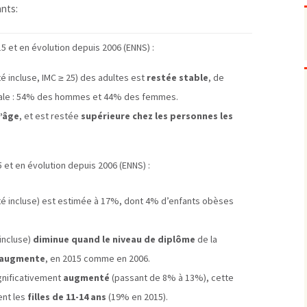
Pharmacovigilance, produits et
ants:
dispositifs de santé, vaccins
Population à risque
adolescents
5 et en évolution depuis 2006 (ENNS) :
Publications recommandées
exposition professionnelle
Rayonnements
femmes enceintes / enfant
ionisants
é incluse, IMC ≥ 25) des adultes est
restée stable
, de
réglementaire
non ionisants, ondes
Personnes agées
électromagnétiques (THT,
rale : 54% des hommes et 44% des femmes.
mobile, WIFI, Linky, …)
Santé publique
’âge
, et est restée
supérieure chez les personnes les
Sols
Sommeil
Technologies
écrans / jeux vidéos
5 et en évolution depuis 2006 (ENNS) :
Tourisme
environnement industriel
Transports
nanotechnologies
é incluse) est estimée à 17%, dont 4% d’enfants obèses
Vie sociale
incluse)
diminue quand le niveau de diplôme
de la
augmente
, en 2015 comme en 2006.
gnificativement
augmenté
(passant de 8% à 13%), cette
ent les
filles de 11-14 ans
(19% en 2015).