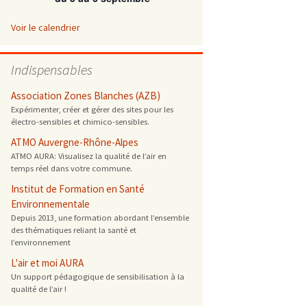
 ONG
Voir le calendrier
 de cuisson
Indispensables
 reprotoxique
Association Zones Blanches (AZB)
Expérimenter, créer et gérer des sites pour les
électro-sensibles et chimico-sensibles.
s
ATMO Auvergne-Rhône-Alpes
ATMO AURA: Visualisez la qualité de l’air en
es
temps réel dans votre commune.
 énergétique
Institut de Formation en Santé
Environnementale
Depuis 2013, une formation abordant l’ensemble
des thématiques reliant la santé et
l’environnement
L'air et moi AURA
Un support pédagogique de sensibilisation à la
qualité de l’air !