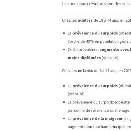
Les principaux résultats sont les suiv
Chez les
adultes
de 18 à 74 ans, en 201
La
prévalence du surpoids
(obésit
l’ordre de 49% en population géné
Cette prévalence
augmente avec l
moins diplômées
(stabilité).
Chez les
enfants
de 6 à 17 ans, en 201
La
prévalence du surpoids
(obésit
(stabilité).
La prévalence du surpoids (obésité 
personne de référence du ménage
La
prévalence de la maigreur
a si
augmentation touchant principalem