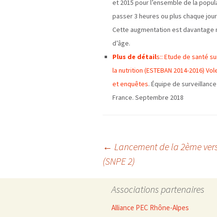
et 2015 pour l’ensemble de la popul
passer 3 heures ou plus chaque jour
Cette augmentation est davantage 
d’âge.
Plus de détail
s:: Etude de santé su
la nutrition (ESTEBAN 2014-2016) Vo
et enquêtes
. Équipe de surveillance
France. Septembre 2018
Navigation
←
Lancement de la 2ème versi
(SNPE 2)
des
Associations partenaires
articles
Alliance PEC Rhône-Alpes