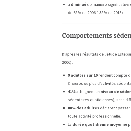
a
diminué
de manière significative
de 63% en 2006 à 53% en 2015)
Comportements séden
D’après les résultats de l’étude Esteb
2006) :
9 adultes sur 10
rendent compte d
3 heures ou plus d’activités sédentai
41%
atteignent un
niveau de séden
sédentaires quotidiennes), sans d
80% des adultes
déclarent passer
toute activité professionnelle.
La
durée quotidienne moyenne
p