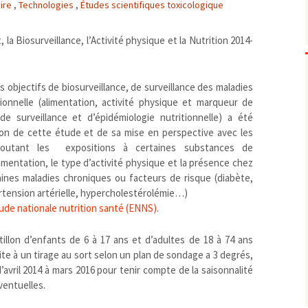
aire
,
Technologies
,
Études scientifiques toxicologique
Biodiversité
emballages
positionnement citoyen /
Bruit
gaspillage alimentaire
Risques majeurs
la Biosurveillance, l’Activité physique et la Nutrition 2014-
Changements climatiques
modes de conservation et
Contamination infectieuse
s objectifs de biosurveillance, de surveillance des maladies
Contaminations chimiques
cancérigène / mutagène /
tionnelle (alimentation, activité physique et marqueur de
Déchets
métaux lourds et autres
économie circulaire
 de surveillance et d’épidémiologie nutritionnelle) a été
Décisions politiques et juridiques
perturbateurs endocrinien
recyclage
européenne
tion de cette étude et de sa mise en perspective avec les
Eau
PFAS
traitements
internationale
mers et océans
joutant les expositions à certaines substances de
imentation, le type d’activité physique et la présence chez
Énergies
nationale
superficielles et souterrain
fossiles
aines maladies chroniques ou facteurs de risque (diabète,
Environnement numérique
renouvelables / transition
ertension artérielle, hypercholestérolémie…)
Études scientifiques
épidémiologique
ude nationale nutrition santé (ENNS)
.
Jurisprudence
rapport économique
Logement
illon d’enfants de 6 à 17 ans et d’adultes de 18 à 74 ans
surveillance sanitaire
ite à un tirage au sort selon un plan de sondage a 3 degrés,
Modes de comportement
toxicologique
d’avril 2014 à mars 2016 pour tenir compte de la saisonnalité
offre de soins
ventuelles.
Petite enfance