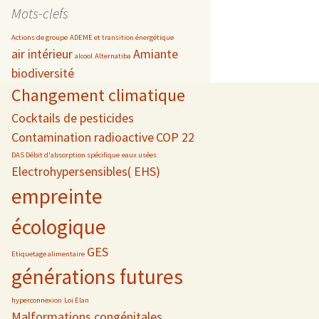
date
Mots-clefs
Actions de groupe
ADEME et transition énergétique
air intérieur
Amiante
alcool
Alternatiba
biodiversité
s
Changement climatique
 téléphonie
Cocktails de pesticides
Contamination radioactive
COP 22
DAS Débit d'absorption spécifique
eaux usées
Electrohypersensibles( EHS)
empreinte
écologique
GES
Etiquetage alimentaire
générations futures
hyperconnexion
Loi Elan
Malformations congénitales