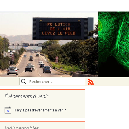
Rechercher :
Évènements à venir
Il n’y a pas d’évènements à venir.
Notice
utritionelle
Indispensables
ne