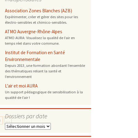
 ONG
Association Zones Blanches (AZB)
Expérimenter, créer et gérer des sites pour les
électro-sensibles et chimico-sensibles.
 de cuisson
ATMO Auvergne-Rhône-Alpes
ATMO AURA: Visualisez la qualité de l’air en
 reprotoxique
temps réel dans votre commune.
Institut de Formation en Santé
s
Environnementale
Depuis 2013, une formation abordant l’ensemble
des thématiques reliant la santé et
es
l’environnement
 énergétique
L'air et moi AURA
Un support pédagogique de sensibilisation à la
qualité de l’air !
Dossiers par date
9
…
Dossiers
par