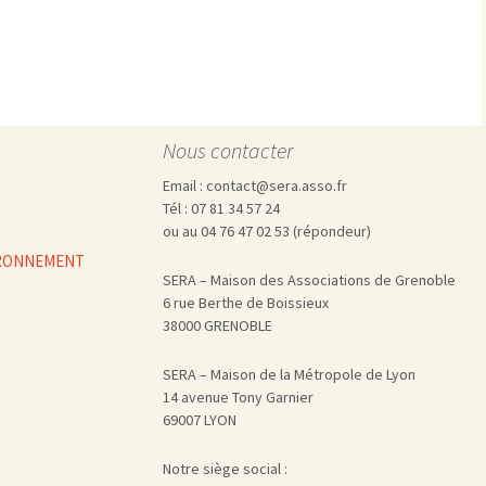
Pharmacovigilance, produits et
dispositifs de santé, vaccins
Population à risque
adolescents
Publications recommandées
exposition professionnelle
Rayonnements
femmes enceintes / enfant
ionisants
réglementaire
non ionisants, ondes
Personnes agées
Nous contacter
électromagnétiques (THT,
mobile, WIFI, Linky, …)
Santé publique
Email : contact@sera.asso.fr
Sols
Tél : 07 81 34 57 24
Sommeil
ou au 04 76 47 02 53 (répondeur)
Technologies
écrans / jeux vidéos
VIRONNEMENT
SERA – Maison des Associations de Grenoble
Tourisme
environnement industriel
6 rue Berthe de Boissieux
Transports
nanotechnologies
38000 GRENOBLE
Vie sociale
SERA – Maison de la Métropole de Lyon
14 avenue Tony Garnier
69007 LYON
Notre siège social :