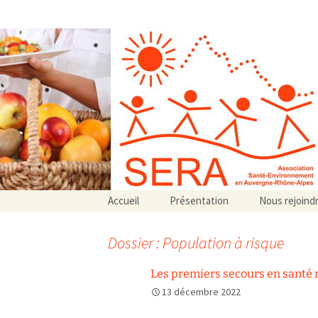
Association SERA Santé Envir
Un environnement sain pour la santé de tous
Aller
Accueil
Présentation
Nous rejoind
au
Qui sommes-nous ?
contenu
Associations partenaires
Dossier : Population à risque
Associations adhérentes
Les premiers secours en santé 
13 décembre 2022