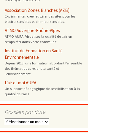
 ONG
Association Zones Blanches (AZB)
Expérimenter, créer et gérer des sites pour les
électro-sensibles et chimico-sensibles.
 de cuisson
ATMO Auvergne-Rhône-Alpes
ATMO AURA: Visualisez la qualité de l’air en
 reprotoxique
temps réel dans votre commune.
Institut de Formation en Santé
s
Environnementale
Depuis 2013, une formation abordant l’ensemble
des thématiques reliant la santé et
es
l’environnement
 énergétique
L'air et moi AURA
Un support pédagogique de sensibilisation à la
qualité de l’air !
Dossiers par date
Dossiers
par