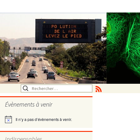
Rechercher :
Évènements à venir
Il n’y a pas d’évènements à venir.
Notice
utritionelle
Indispensables
ne