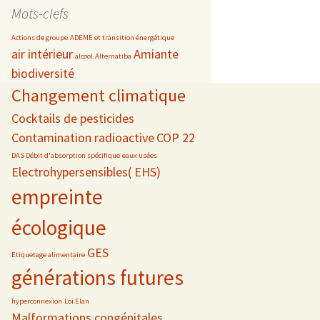
date
Mots-clefs
Actions de groupe
ADEME et transition énergétique
air intérieur
Amiante
alcool
Alternatiba
biodiversité
s
Changement climatique
 téléphonie
Cocktails de pesticides
Contamination radioactive
COP 22
DAS Débit d'absorption spécifique
eaux usées
Electrohypersensibles( EHS)
empreinte
écologique
GES
Etiquetage alimentaire
générations futures
hyperconnexion
Loi Elan
Malformations congénitales