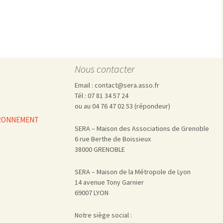
Pharmacovigilance, produits et
dispositifs de santé, vaccins
Population à risque
adolescents
Publications recommandées
exposition professionnelle
Rayonnements
femmes enceintes / enfant
ionisants
réglementaire
non ionisants, ondes
Personnes agées
Nous contacter
électromagnétiques (THT,
mobile, WIFI, Linky, …)
Santé publique
Email : contact@sera.asso.fr
Sols
Tél : 07 81 34 57 24
Sommeil
ou au 04 76 47 02 53 (répondeur)
Technologies
écrans / jeux vidéos
VIRONNEMENT
SERA – Maison des Associations de Grenoble
Tourisme
environnement industriel
6 rue Berthe de Boissieux
Transports
nanotechnologies
38000 GRENOBLE
Vie sociale
SERA – Maison de la Métropole de Lyon
14 avenue Tony Garnier
69007 LYON
Notre siège social :