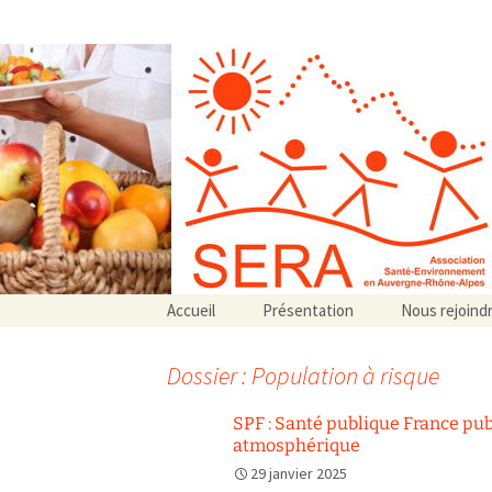
Association SERA Santé Envir
Un environnement sain pour la santé de tous
Aller
Accueil
Présentation
Nous rejoind
au
Qui sommes-nous ?
contenu
Associations partenaires
Dossier : Population à risque
Associations adhérentes
SPF : Santé publique France pub
atmosphérique
29 janvier 2025