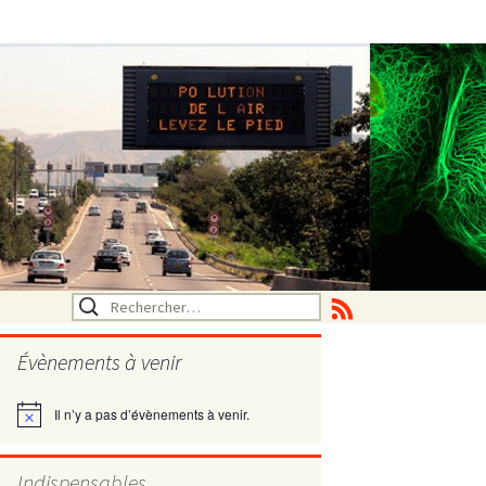
Rechercher :
Évènements à venir
Il n’y a pas d’évènements à venir.
Notice
utritionelle
Indispensables
ne