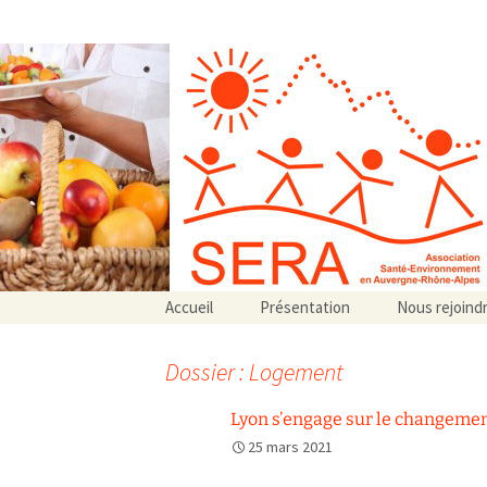
Association SERA Santé Envir
Un environnement sain pour la santé de tous
Aller
Accueil
Présentation
Nous rejoind
au
Qui sommes-nous ?
contenu
Associations partenaires
Dossier : Logement
Associations adhérentes
Lyon s’engage sur le changemen
25 mars 2021