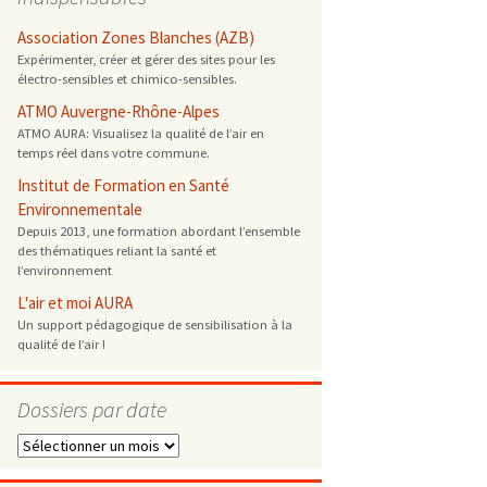
 ONG
Association Zones Blanches (AZB)
Expérimenter, créer et gérer des sites pour les
électro-sensibles et chimico-sensibles.
 de cuisson
ATMO Auvergne-Rhône-Alpes
ATMO AURA: Visualisez la qualité de l’air en
 reprotoxique
temps réel dans votre commune.
Institut de Formation en Santé
s
Environnementale
Depuis 2013, une formation abordant l’ensemble
des thématiques reliant la santé et
es
l’environnement
 énergétique
L'air et moi AURA
Un support pédagogique de sensibilisation à la
qualité de l’air !
Dossiers par date
Dossiers
par