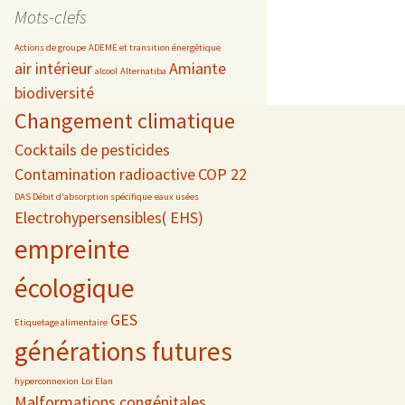
date
Mots-clefs
Actions de groupe
ADEME et transition énergétique
air intérieur
Amiante
alcool
Alternatiba
biodiversité
s
Changement climatique
 téléphonie
Cocktails de pesticides
Contamination radioactive
COP 22
DAS Débit d'absorption spécifique
eaux usées
Electrohypersensibles( EHS)
empreinte
écologique
GES
Etiquetage alimentaire
générations futures
hyperconnexion
Loi Elan
Malformations congénitales