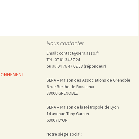
Pharmacovigilance, produits et
dispositifs de santé, vaccins
Population à risque
adolescents
Publications recommandées
exposition professionnelle
Rayonnements
femmes enceintes / enfant
ionisants
réglementaire
non ionisants, ondes
Personnes agées
Nous contacter
électromagnétiques (THT,
mobile, WIFI, Linky, …)
Santé publique
Email : contact@sera.asso.fr
Sols
Tél : 07 81 34 57 24
Sommeil
ou au 04 76 47 02 53 (répondeur)
Technologies
écrans / jeux vidéos
VIRONNEMENT
SERA – Maison des Associations de Grenoble
Tourisme
environnement industriel
6 rue Berthe de Boissieux
Transports
nanotechnologies
38000 GRENOBLE
Vie sociale
SERA – Maison de la Métropole de Lyon
14 avenue Tony Garnier
69007 LYON
Notre siège social :