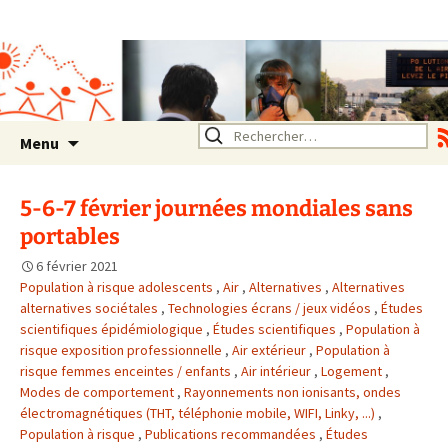
Association SERA Santé
Environnement Auvergne
Rhône Alpes
Un environnement sain pour
la santé de tous
Aller
Rechercher :
Menu
au
contenu
5-6-7 février journées mondiales sans
portables
6 février 2021
Population à risque adolescents
,
Air
,
Alternatives
,
Alternatives
alternatives sociétales
,
Technologies écrans / jeux vidéos
,
Études
scientifiques épidémiologique
,
Études scientifiques
,
Population à
risque exposition professionnelle
,
Air extérieur
,
Population à
risque femmes enceintes / enfants
,
Air intérieur
,
Logement
,
Modes de comportement
,
Rayonnements non ionisants, ondes
électromagnétiques (THT, téléphonie mobile, WIFI, Linky, ...)
,
Population à risque
,
Publications recommandées
,
Études