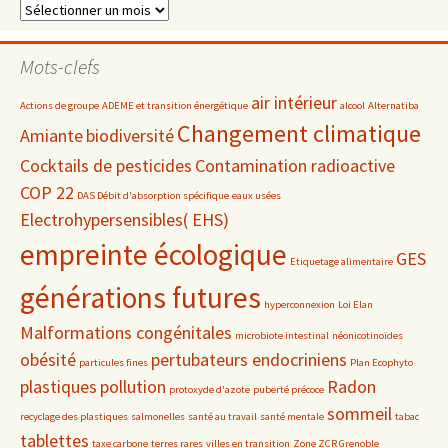
Dossiers
par
date
Mots-clefs
air intérieur
Actions de groupe
ADEME et transition énergétique
alcool
Alternatiba
Changement climatique
Amiante
biodiversité
Cocktails de pesticides
Contamination radioactive
COP 22
DAS Débit d'absorption spécifique
eaux usées
Electrohypersensibles( EHS)
empreinte écologique
GES
Etiquetage alimentaire
générations futures
hyperconnexion
Loi Elan
Malformations congénitales
microbiote intestinal
néonicotinoïdes
obésité
pertubateurs endocriniens
particules fines
Plan Ecophyto
plastiques
pollution
Radon
protoxyde d'azote
puberté précoce
sommeil
recyclage des plastiques
salmonelles
santé au travail
santé mentale
tabac
tablettes
taxe carbone
terres rares
villes en transition
Zone ZCR Grenoble