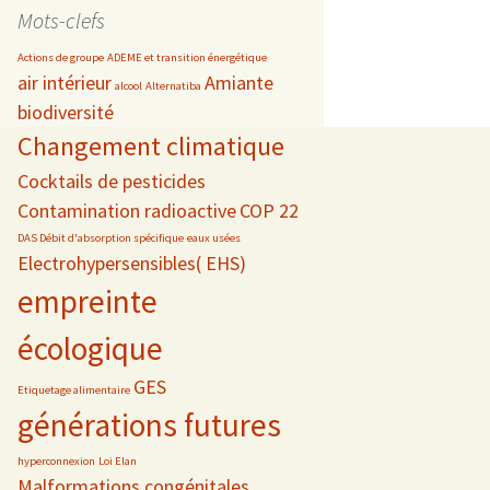
date
Mots-clefs
Actions de groupe
ADEME et transition énergétique
air intérieur
Amiante
alcool
Alternatiba
biodiversité
s
Changement climatique
 téléphonie
Cocktails de pesticides
Contamination radioactive
COP 22
DAS Débit d'absorption spécifique
eaux usées
Electrohypersensibles( EHS)
empreinte
écologique
GES
Etiquetage alimentaire
générations futures
hyperconnexion
Loi Elan
Malformations congénitales