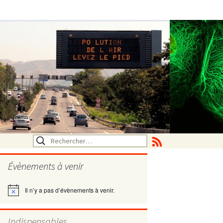
Rechercher :
Évènements à venir
Il n’y a pas d’évènements à venir.
Notice
utritionelle
Indispensables
ne