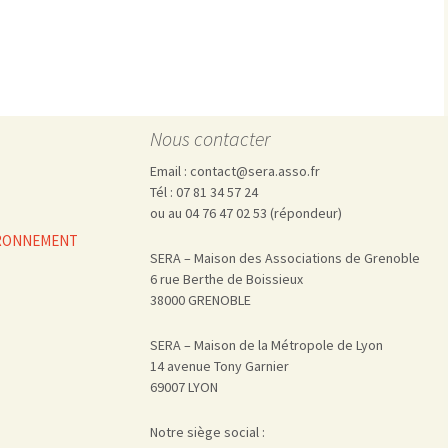
Pharmacovigilance, produits et
dispositifs de santé, vaccins
Population à risque
adolescents
Publications recommandées
exposition professionnelle
Rayonnements
femmes enceintes / enfant
ionisants
réglementaire
non ionisants, ondes
Personnes agées
Nous contacter
électromagnétiques (THT,
mobile, WIFI, Linky, …)
Santé publique
Email : contact@sera.asso.fr
Sols
Tél : 07 81 34 57 24
Sommeil
ou au 04 76 47 02 53 (répondeur)
Technologies
écrans / jeux vidéos
VIRONNEMENT
SERA – Maison des Associations de Grenoble
Tourisme
environnement industriel
6 rue Berthe de Boissieux
Transports
nanotechnologies
38000 GRENOBLE
Vie sociale
SERA – Maison de la Métropole de Lyon
14 avenue Tony Garnier
69007 LYON
Notre siège social :