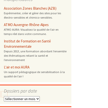
 ONG
Association Zones Blanches (AZB)
Expérimenter, créer et gérer des sites pour les
électro-sensibles et chimico-sensibles.
 de cuisson
ATMO Auvergne-Rhône-Alpes
ATMO AURA: Visualisez la qualité de l’air en
 reprotoxique
temps réel dans votre commune.
Institut de Formation en Santé
s
Environnementale
Depuis 2013, une formation abordant l’ensemble
des thématiques reliant la santé et
es
l’environnement
 énergétique
L'air et moi AURA
Un support pédagogique de sensibilisation à la
qualité de l’air !
Dossiers par date
…
Dossiers
par