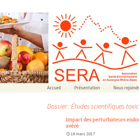
Association SERA Santé Envir
Un environnement sain pour la santé de tous
Aller
Accueil
Présentation
Nous rejoind
au
Qui sommes-nous ?
contenu
Associations partenaires
Dossier : Études scientifiques toxi
Associations adhérentes
Impact des perturbateurs endocri
avéré
18 mars 2017