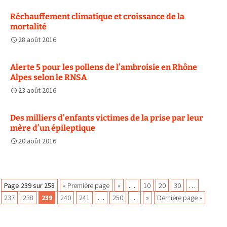
Réchauffement climatique et croissance de la
mortalité
28 août 2016
Alerte 5 pour les pollens de l’ambroisie en Rhône
Alpes selon le RNSA
23 août 2016
Des milliers d’enfants victimes de la prise par leur
mère d’un épileptique
20 août 2016
Navigation
Page 239 sur 258
« Première page
«
…
10
20
30
…
237
238
239
240
241
…
250
…
»
Dernière page »
des