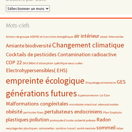
Dossiers
par
date
Mots-clefs
air intérieur
Actions de groupe
ADEME et transition énergétique
alcool
Alternatiba
Changement climatique
Amiante
biodiversité
Cocktails de pesticides
Contamination radioactive
COP 22
DAS Débit d'absorption spécifique
eaux usées
Electrohypersensibles( EHS)
empreinte écologique
GES
Etiquetage alimentaire
générations futures
hyperconnexion
Loi Elan
Malformations congénitales
microbiote intestinal
néonicotinoïdes
obésité
pertubateurs endocriniens
particules fines
Plan Ecophyto
plastiques
pollution
Radon
protoxyde d'azote
puberté précoce
sommeil
recyclage des plastiques
salmonelles
santé au travail
santé mentale
tabac