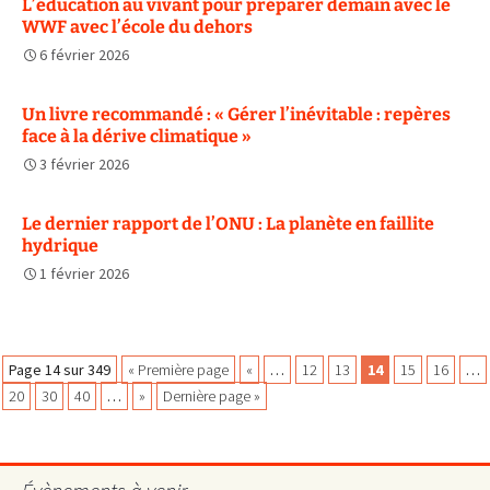
L’éducation au vivant pour préparer demain avec le
WWF avec l’école du dehors
6 février 2026
Un livre recommandé : « Gérer l’inévitable : repères
face à la dérive climatique »
3 février 2026
Le dernier rapport de l’ONU : La planète en faillite
hydrique
1 février 2026
Navigation
Page 14 sur 349
« Première page
«
…
12
13
14
15
16
…
20
30
40
…
»
Dernière page »
des