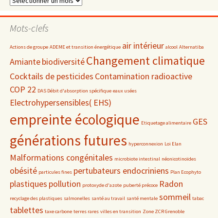
par
date
Mots-clefs
air intérieur
Actions de groupe
ADEME et transition énergétique
alcool
Alternatiba
Changement climatique
Amiante
biodiversité
Cocktails de pesticides
Contamination radioactive
COP 22
DAS Débit d'absorption spécifique
eaux usées
Electrohypersensibles( EHS)
empreinte écologique
GES
Etiquetage alimentaire
générations futures
hyperconnexion
Loi Elan
Malformations congénitales
microbiote intestinal
néonicotinoïdes
obésité
pertubateurs endocriniens
particules fines
Plan Ecophyto
plastiques
pollution
Radon
protoxyde d'azote
puberté précoce
sommeil
recyclage des plastiques
salmonelles
santé au travail
santé mentale
tabac
tablettes
taxe carbone
terres rares
villes en transition
Zone ZCR Grenoble