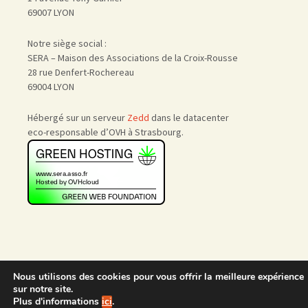
69007 LYON
Notre siège social :
SERA – Maison des Associations de la Croix-Rousse
28 rue Denfert-Rochereau
69004 LYON
Hébergé sur un serveur
Zedd
dans le datacenter
eco-responsable d’OVH à Strasbourg.
Nous utilisons des cookies pour vous offrir la meilleure expérience
Accueil
|
Nous rejoindre
|
sur notre site.
Admin
Plus d'informations
ici
.