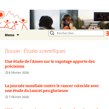
Association SERA Santé
Environnement Auvergne
Rhône Alpes
Un environnement sain pour
la santé de tous
Aller
Rechercher :
Menu
au
contenu
Dossier : Études scientifiques
Une étude de l’Anses sur le vapotage apporte des
précisions
8 février 2026
La journée mondiale contre le cancer coïncide avec
une étude du Lancet peu glorieuse
7 février 2026