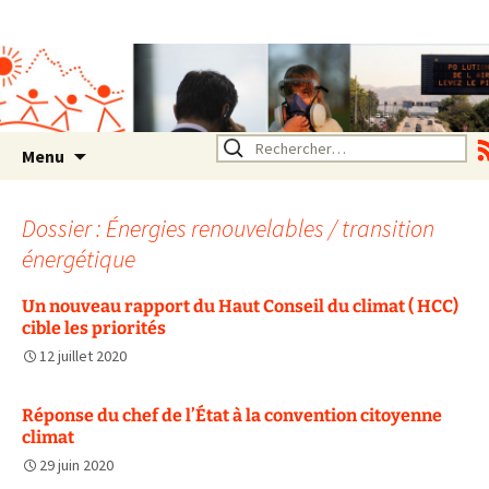
Association SERA Santé
Environnement Auvergne
Rhône Alpes
Un environnement sain pour
la santé de tous
Aller
Rechercher :
Menu
au
contenu
Dossier : Énergies renouvelables / transition
énergétique
Un nouveau rapport du Haut Conseil du climat ( HCC)
cible les priorités
12 juillet 2020
Réponse du chef de l’État à la convention citoyenne
climat
29 juin 2020