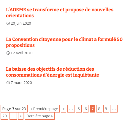
L’ADEME se transforme et propose de nouvelles
orientations
20 juin 2020
La Convention citoyenne pour le climat a formulé 50
propositions
12 avril 2020
La baisse des objectifs de réduction des
consommations d’énergie est inquiétante
7 mars 2020
Navigation
Page 7 sur 23
« Première page
«
…
5
6
7
8
9
…
20
…
»
Dernière page »
des