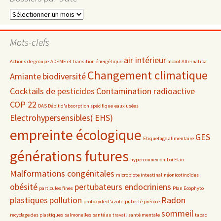
Dossiers
par
date
Mots-clefs
air intérieur
Actions de groupe
ADEME et transition énergétique
alcool
Alternatiba
Changement climatique
Amiante
biodiversité
Cocktails de pesticides
Contamination radioactive
COP 22
DAS Débit d'absorption spécifique
eaux usées
Electrohypersensibles( EHS)
empreinte écologique
GES
Etiquetage alimentaire
générations futures
hyperconnexion
Loi Elan
Malformations congénitales
microbiote intestinal
néonicotinoïdes
obésité
pertubateurs endocriniens
particules fines
Plan Ecophyto
plastiques
pollution
Radon
protoxyde d'azote
puberté précoce
sommeil
recyclage des plastiques
salmonelles
santé au travail
santé mentale
tabac