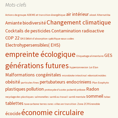
date
Mots-clefs
air intérieur
Actions de groupe
ADEME et transition énergétique
alcool
Alternatiba
Changement climatique
Amiante
biodiversité
Cocktails de pesticides
Contamination radioactive
COP 22
DAS Débit d'absorption spécifique
eaux usées
Electrohypersensibles( EHS)
empreinte écologique
GES
Etiquetage alimentaire
générations futures
hyperconnexion
Loi Elan
Malformations congénitales
microbiote intestinal
néonicotinoïdes
obésité
pertubateurs endocriniens
particules fines
Plan Ecophyto
plastiques
pollution
Radon
protoxyde d'azote
puberté précoce
sommeil
recyclage des plastiques
salmonelles
santé au travail
santé mentale
tabac
tablettes
taxe carbone
terres rares
villes en transition
Zone ZCR Grenoble
économie circulaire
écocide