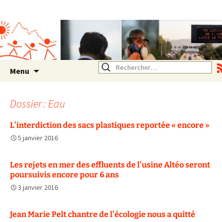
Association SERA Santé
Environnement Auvergne
Rhône Alpes
Un environnement sain pour
la santé de tous
Aller
Rechercher :
Menu
au
contenu
Dossier : Eau
L’interdiction des sacs plastiques reportée « encore »
5 janvier 2016
Les rejets en mer des effluents de l’usine Altéo seront
poursuivis encore pour 6 ans
3 janvier 2016
Jean Marie Pelt chantre de l’écologie nous a quitté