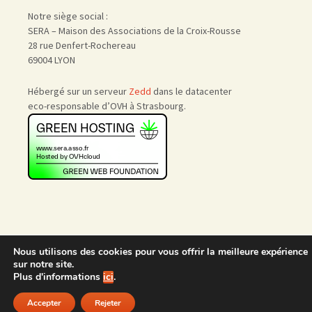
Notre siège social :
SERA – Maison des Associations de la Croix-Rousse
28 rue Denfert-Rochereau
69004 LYON
Hébergé sur un serveur
Zedd
dans le datacenter
eco-responsable d’OVH à Strasbourg.
Nous utilisons des cookies pour vous offrir la meilleure expérience
Accueil
|
Nous rejoindre
|
sur notre site.
Admin
Plus d'informations
ici
.
Accepter
Rejeter