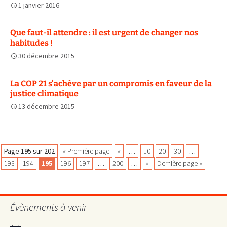
1 janvier 2016
Que faut-il attendre : il est urgent de changer nos
habitudes !
30 décembre 2015
La COP 21 s’achève par un compromis en faveur de la
justice climatique
13 décembre 2015
Navigation
Page 195 sur 202
« Première page
«
…
10
20
30
…
193
194
195
196
197
…
200
…
»
Dernière page »
des
Évènements à venir
articles