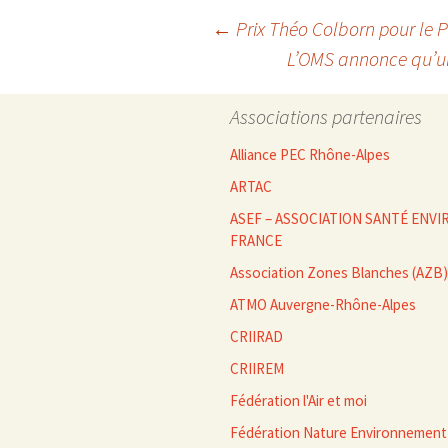
Navigation
←
Prix Théo Colborn pour le Pr
L’OMS annonce qu’u
des
Associations partenaires
articles
Alliance PEC Rhône-Alpes
ARTAC
ASEF – ASSOCIATION SANTÉ EN
FRANCE
Association Zones Blanches (AZB)
ATMO Auvergne-Rhône-Alpes
CRIIRAD
CRIIREM
Fédération l'Air et moi
Fédération Nature Environnement