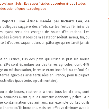
recyclage
,
Sols
,
Eau superficielles et souterraines
,
Études
Biodiversité
emballages
positionnement citoyen /
udes scientifiques toxicologique
Bruit
gaspillage alimentaire
Risques majeurs
Changements climatiques
modes de conservation et
ic Reports, une étude menée par Richard Lea, de
Contamination infectieuse
s collègues suggère des effets sur les fœtus féminins de
es ayant reçu des charges de boues d’épurations. Les
Contaminations chimiques
cancérigène / mutagène /
cées à divers stades de la gestation (début, milieu, fin, ou
Déchets
métaux lourds et autres
économie circulaire
té à d’autres vaquant dans un pâturage qui ne l’avait jamais
Décisions politiques et juridiques
perturbateurs endocrinien
recyclage
européenne
Eau
PFAS
traitements
internationale
mers et océans
Énergies
nationale
superficielles et souterrain
fossiles
 en France, l’un des pays qui utilise le plus les boues
es: 73% sont épandues sur des terres agricoles, dont 44%
Environnement numérique
renouvelables / transition
 ou méthanisation, le reste étant incinéré ou enfoui. Ce
Études scientifiques
épidémiologique
terres agricoles ainsi fertilisées en France, pour la plupart
Jurisprudence
rapport économique
ustrielles (papeterie, agroalimentaire).
Logement
surveillance sanitaire
Modes de comportement
toxicologique
pports de boues, restreints à trois tous les dix ans, sont
six semaines avant que les animaux viennent y paître. «On
offre de soins
e contamination des animaux, par exemple du fait qu’ils
Petite enfance
 l’herbe qu’ils broutent, mais cet effet va diminuer avec le