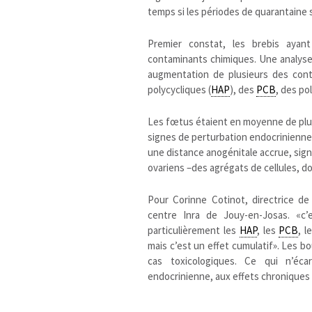
temps si les périodes de quarantaine
Premier constat, les brebis ayan
contaminants chimiques. Une analyse 
augmentation de plusieurs des con
polycycliques (
HAP
), des
PCB
, des po
Les fœtus étaient en moyenne de plus 
signes de perturbation endocrinienne.
une distance anogénitale accrue, signe
ovariens –des agrégats de cellules, d
Pour Corinne Cotinot, directrice de
centre Inra de Jouy-en-Josas. «c’
particulièrement les
HAP
, les
PCB
, l
mais c’est un effet cumulatif». Les 
cas toxicologiques. Ce qui n’éca
endocrinienne, aux effets chroniques 