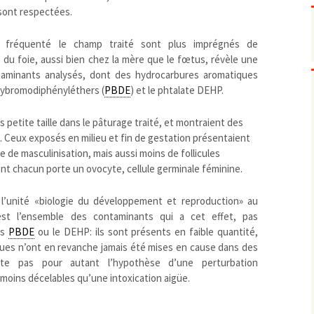
Pharmacovigilance, produits et
 sont respectées.
dispositifs de santé, vaccins
Population à risque
adolescents
t fréquenté le champ traité sont plus imprégnés de
Publications recommandées
exposition professionnelle
du foie, aussi bien chez la mère que le fœtus, révèle une
Rayonnements
femmes enceintes / enfant
ionisants
taminants analysés, dont des hydrocarbures aromatiques
réglementaire
non ionisants, ondes
lybromodiphényléthers (
PBDE
) et le phtalate DEHP.
Personnes agées
électromagnétiques (THT,
mobile, WIFI, Linky, …)
Santé publique
petite taille dans le pâturage traité, et montraient des
Sols
 Ceux exposés en milieu et fin de gestation présentaient
Sommeil
 de masculinisation, mais aussi moins de follicules
Technologies
écrans / jeux vidéos
ont chacun porte un ovocyte, cellule germinale féminine.
Tourisme
environnement industriel
 l’unité «biologie du développement et reproduction» au
Transports
nanotechnologies
est l’ensemble des contaminants qui a cet effet, pas
Vie sociale
es
PBDE
ou le DEHP: ils sont présents en faible quantité,
boues n’ont en revanche jamais été mises en cause dans des
rte pas pour autant l’hypothèse d’une perturbation
moins décelables qu’une intoxication aigüe.