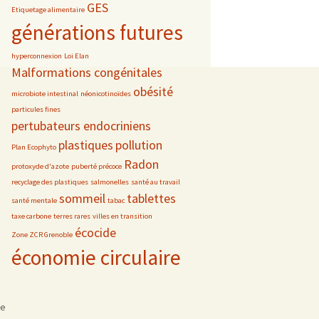
GES
Etiquetage alimentaire
générations futures
hyperconnexion
Loi Elan
Malformations congénitales
obésité
microbiote intestinal
néonicotinoïdes
particules fines
pertubateurs endocriniens
plastiques
pollution
Plan Ecophyto
Radon
protoxyde d'azote
puberté précoce
recyclage des plastiques
salmonelles
santé au travail
sommeil
tablettes
santé mentale
tabac
taxe carbone
terres rares
villes en transition
écocide
Zone ZCR Grenoble
économie circulaire
se