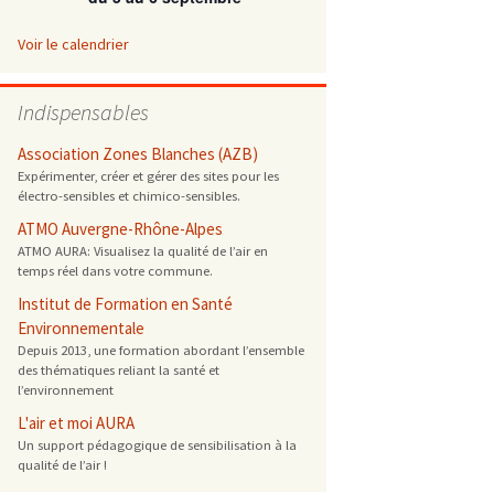
 ONG
Voir le calendrier
 de cuisson
Indispensables
 reprotoxique
Association Zones Blanches (AZB)
Expérimenter, créer et gérer des sites pour les
électro-sensibles et chimico-sensibles.
s
ATMO Auvergne-Rhône-Alpes
ATMO AURA: Visualisez la qualité de l’air en
es
temps réel dans votre commune.
 énergétique
Institut de Formation en Santé
Environnementale
Depuis 2013, une formation abordant l’ensemble
des thématiques reliant la santé et
l’environnement
L'air et moi AURA
Un support pédagogique de sensibilisation à la
qualité de l’air !