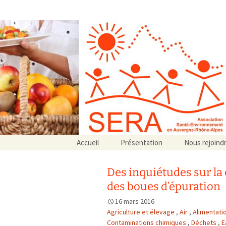
Association SERA Santé Envir
Un environnement sain pour la santé de tous
Aller
Accueil
Présentation
Nous rejoind
au
Qui sommes-nous ?
contenu
Associations partenaires
Des inquiétudes sur la
Associations adhérentes
des boues d’épuration
16 mars 2016
Agriculture et élevage
,
Air
,
Alimentati
Contaminations chimiques
,
Déchets
,
E