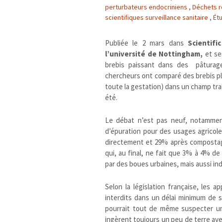
perturbateurs endocriniens
,
Déchets 
scientifiques surveillance sanitaire
,
Ét
Publiée le 2 mars dans
Scientif
l’université de Nottingham,
et se
brebis paissant dans des pâturag
chercheurs ont comparé des brebis pla
toute la gestation) dans un champ trai
été.
Le débat n’est pas neuf, notamment
d’épuration pour des usages agricol
directement et 29% après compostage
qui, au final, ne fait que 3% à 4% de 
par des boues urbaines, mais aussi ind
Selon la législation française, les a
interdits dans un délai minimum de 
pourrait tout de même suspecter un
ingèrent toujours un peu de terre avec