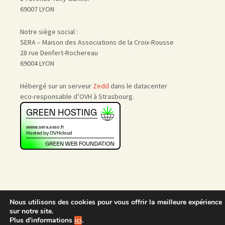
69007 LYON
Notre siège social :
SERA – Maison des Associations de la Croix-Rousse
28 rue Denfert-Rochereau
69004 LYON
Hébergé sur un serveur
Zedd
dans le datacenter
eco-responsable d’OVH à Strasbourg.
Nous utilisons des cookies pour vous offrir la meilleure expérience
Accueil
|
Nous rejoindre
|
sur notre site.
Admin
Plus d'informations
ici
.