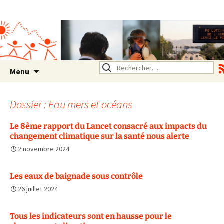
Association SERA Santé
Environnement Auvergne
Rhône Alpes
Un environnement sain pour
la santé de tous
Aller
Rechercher :
Menu
au
contenu
Dossier : Eau mers et océans
Le 8ème rapport du Lancet consacré aux impacts du
changement climatique sur la santé nous alerte
2 novembre 2024
Les eaux de baignade sous contrôle
26 juillet 2024
Tous les indicateurs sont en hausse pour le