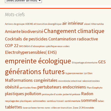
par
date
Mots-clefs
air intérieur
Actions de groupe
ADEME et transition énergétique
alcool
Alternatiba
Changement climatique
Amiante
biodiversité
Cocktails de pesticides
Contamination radioactive
COP 22
DAS Débit d'absorption spécifique
eaux usées
Electrohypersensibles( EHS)
empreinte écologique
GES
Etiquetage alimentaire
générations futures
hyperconnexion
Loi Elan
Malformations congénitales
microbiote intestinal
néonicotinoïdes
obésité
pertubateurs endocriniens
particules fines
Plan Ecophyto
plastiques
pollution
Radon
protoxyde d'azote
puberté précoce
sommeil
recyclage des plastiques
salmonelles
santé au travail
santé mentale
tabac
tablettes
taxe carbone
terres rares
villes en transition
Zone ZCR Grenoble