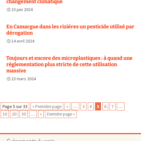
changement climatique
23 juin 2024
En Camargue dans les riziéres un pesticide utilisé par
dérogation
14 avril 2024
Toujours et encore des microplastiques : à quand une
réglementation plus stricte de cette utilisation
massive
23 mars 2024
Navigation
Page 5 sur 33
« Première page
«
…
3
4
5
6
7
…
10
20
30
…
»
Dernière page »
des