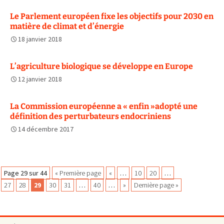
Le Parlement européen fixe les objectifs pour 2030 en
matière de climat et d’énergie
18 janvier 2018
L’agriculture biologique se développe en Europe
12 janvier 2018
La Commission européenne a « enfin »adopté une
définition des perturbateurs endocriniens
14 décembre 2017
Navigation
Page 29 sur 44
« Première page
«
…
10
20
…
27
28
29
30
31
…
40
…
»
Dernière page »
des