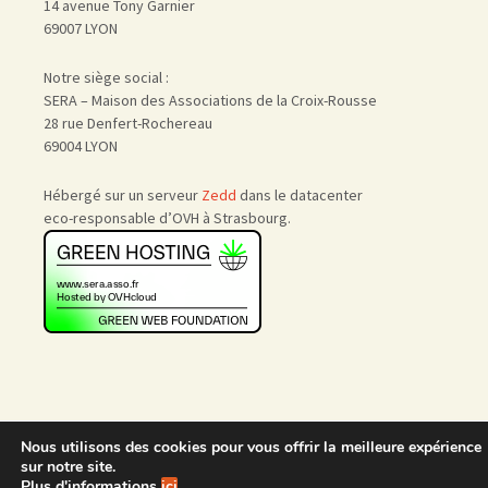
14 avenue Tony Garnier
69007 LYON
Notre siège social :
SERA – Maison des Associations de la Croix-Rousse
28 rue Denfert-Rochereau
69004 LYON
Hébergé sur un serveur
Zedd
dans le datacenter
eco-responsable d’OVH à Strasbourg.
Nous utilisons des cookies pour vous offrir la meilleure expérience
Accueil
|
Nous rejoindre
|
sur notre site.
Admin
Plus d'informations
ici
.