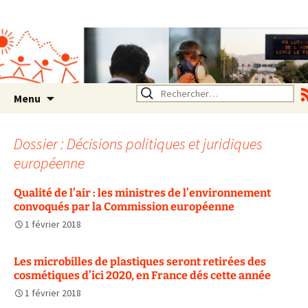
Association SERA Santé
Environnement Auvergne
Rhône Alpes
Un environnement sain pour
la santé de tous
Aller
Rechercher :
Menu
au
contenu
Dossier : Décisions politiques et juridiques
européenne
Qualité de l’air : les ministres de l’environnement
convoqués par la Commission européenne
1 février 2018
Les microbilles de plastiques seront retirées des
cosmétiques d’ici 2020, en France dés cette année
1 février 2018