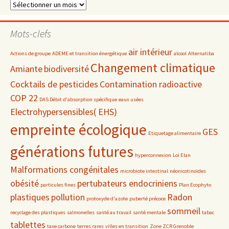
Dossiers
par
date
Mots-clefs
air intérieur
Actions de groupe
ADEME et transition énergétique
alcool
Alternatiba
Changement climatique
Amiante
biodiversité
Cocktails de pesticides
Contamination radioactive
COP 22
DAS Débit d'absorption spécifique
eaux usées
Electrohypersensibles( EHS)
empreinte écologique
GES
Etiquetage alimentaire
générations futures
hyperconnexion
Loi Elan
Malformations congénitales
microbiote intestinal
néonicotinoïdes
obésité
pertubateurs endocriniens
particules fines
Plan Ecophyto
plastiques
pollution
Radon
protoxyde d'azote
puberté précoce
sommeil
recyclage des plastiques
salmonelles
santé au travail
santé mentale
tabac
tablettes
taxe carbone
terres rares
villes en transition
Zone ZCR Grenoble