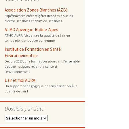
 ONG
Association Zones Blanches (AZB)
Expérimenter, créer et gérer des sites pour les
électro-sensibles et chimico-sensibles.
 de cuisson
ATMO Auvergne-Rhône-Alpes
ATMO AURA: Visualisez la qualité de l’air en
 reprotoxique
temps réel dans votre commune.
Institut de Formation en Santé
s
Environnementale
Depuis 2013, une formation abordant l’ensemble
des thématiques reliant la santé et
es
l’environnement
 énergétique
L'air et moi AURA
Un support pédagogique de sensibilisation à la
qualité de l’air !
Dossiers par date
Dossiers
par