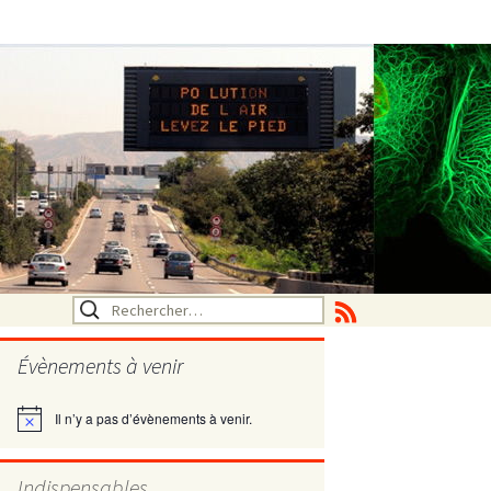
Rechercher :
Évènements à venir
Il n’y a pas d’évènements à venir.
Notice
utritionelle
Indispensables
ne