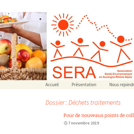
Association SERA Santé Envir
Un environnement sain pour la santé de tous
Aller
Accueil
Présentation
Nous rejoind
au
Qui sommes-nous ?
contenu
Associations partenaires
Dossier : Déchets traitements
Associations adhérentes
Pour de nouveaux points de coll
7 novembre 2019