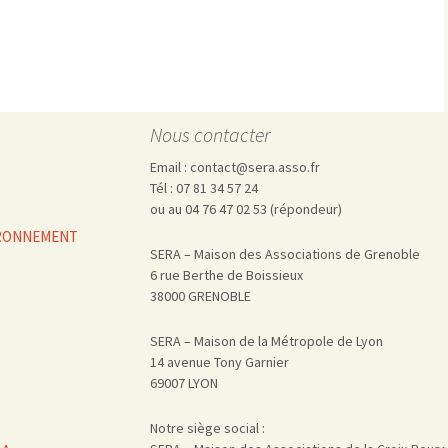
Pharmacovigilance, produits et
dispositifs de santé, vaccins
Population à risque
adolescents
Publications recommandées
exposition professionnelle
Rayonnements
femmes enceintes / enfant
ionisants
réglementaire
non ionisants, ondes
Personnes agées
Nous contacter
électromagnétiques (THT,
mobile, WIFI, Linky, …)
Santé publique
Email : contact@sera.asso.fr
Sols
Tél : 07 81 34 57 24
Sommeil
ou au 04 76 47 02 53 (répondeur)
Technologies
écrans / jeux vidéos
VIRONNEMENT
SERA – Maison des Associations de Grenoble
Tourisme
environnement industriel
6 rue Berthe de Boissieux
Transports
nanotechnologies
38000 GRENOBLE
Vie sociale
SERA – Maison de la Métropole de Lyon
14 avenue Tony Garnier
69007 LYON
Notre siège social :