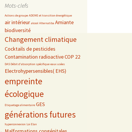
date
Mots-clefs
Actions de groupe
ADEME et transition énergétique
air intérieur
Amiante
alcool
Alternatiba
biodiversité
s
Changement climatique
 téléphonie
Cocktails de pesticides
Contamination radioactive
COP 22
DAS Débit d'absorption spécifique
eaux usées
Electrohypersensibles( EHS)
empreinte
écologique
GES
Etiquetage alimentaire
générations futures
hyperconnexion
Loi Elan
Malformations congénitales