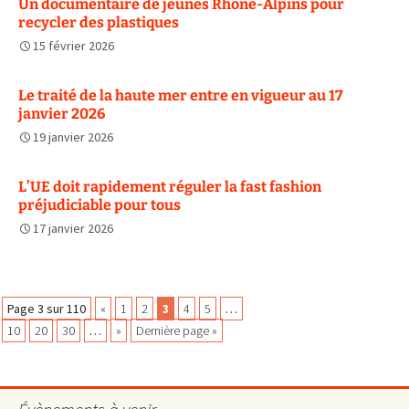
Un documentaire de jeunes Rhône-Alpins pour
recycler des plastiques
15 février 2026
Le traité de la haute mer entre en vigueur au 17
janvier 2026
19 janvier 2026
L’UE doit rapidement réguler la fast fashion
préjudiciable pour tous
17 janvier 2026
Navigation
Page 3 sur 110
«
1
2
3
4
5
…
10
20
30
…
»
Dernière page »
des