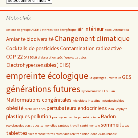
par
date
Mots-clefs
air intérieur
Actions de groupe
ADEME et transition énergétique
alcool
Alternatiba
Changement climatique
Amiante
biodiversité
Cocktails de pesticides
Contamination radioactive
COP 22
DAS Débit d'absorption spécifique
eaux usées
Electrohypersensibles( EHS)
empreinte écologique
GES
Etiquetage alimentaire
générations futures
hyperconnexion
Loi Elan
Malformations congénitales
microbiote intestinal
néonicotinoïdes
obésité
pertubateurs endocriniens
particules fines
Plan Ecophyto
plastiques
pollution
Radon
protoxyde d'azote
puberté précoce
sommeil
recyclage des plastiques
salmonelles
santé au travail
santé mentale
tabac
tablettes
taxe carbone
terres rares
villes en transition
Zone ZCR Grenoble