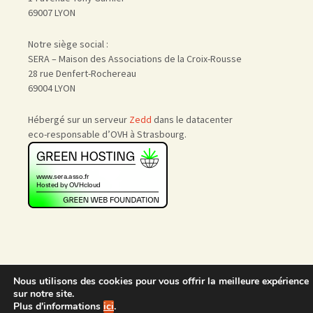
69007 LYON
Notre siège social :
SERA – Maison des Associations de la Croix-Rousse
28 rue Denfert-Rochereau
69004 LYON
Hébergé sur un serveur
Zedd
dans le datacenter
eco-responsable d’OVH à Strasbourg.
Nous utilisons des cookies pour vous offrir la meilleure expérience
Accueil
|
Nous rejoindre
|
sur notre site.
Admin
Plus d'informations
ici
.