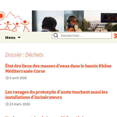
Association SERA Santé
Environnement Auvergne
Rhône Alpes
Un environnement sain pour
la santé de tous
Aller
Rechercher :
Menu
au
contenu
Dossier : Déchets
État des lieux des masses d’eaux dans le bassin Rhône
Méditerranée Corse
5 avril 2026
Les ravages du protoxyde d’azote touchent aussi les
installations d’incinérateurs
22 mars 2026