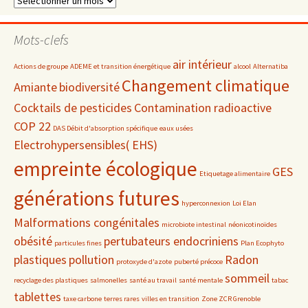
par
date
Mots-clefs
air intérieur
Actions de groupe
ADEME et transition énergétique
alcool
Alternatiba
Changement climatique
Amiante
biodiversité
Cocktails de pesticides
Contamination radioactive
COP 22
DAS Débit d'absorption spécifique
eaux usées
Electrohypersensibles( EHS)
empreinte écologique
GES
Etiquetage alimentaire
générations futures
hyperconnexion
Loi Elan
Malformations congénitales
microbiote intestinal
néonicotinoïdes
obésité
pertubateurs endocriniens
particules fines
Plan Ecophyto
plastiques
pollution
Radon
protoxyde d'azote
puberté précoce
sommeil
recyclage des plastiques
salmonelles
santé au travail
santé mentale
tabac
tablettes
taxe carbone
terres rares
villes en transition
Zone ZCR Grenoble