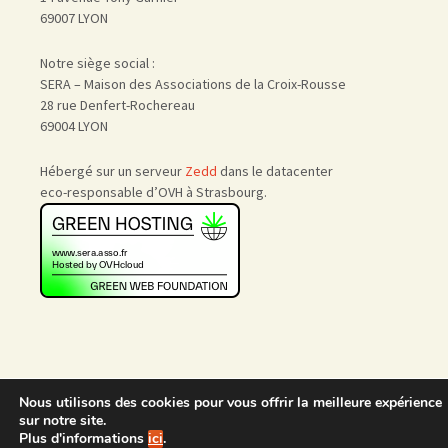
69007 LYON
Notre siège social :
SERA – Maison des Associations de la Croix-Rousse
28 rue Denfert-Rochereau
69004 LYON
Hébergé sur un serveur
Zedd
dans le datacenter
eco-responsable d’OVH à Strasbourg.
Nous utilisons des cookies pour vous offrir la meilleure expérience
Accueil
|
Nous rejoindre
|
sur notre site.
Admin
Plus d'informations
ici
.