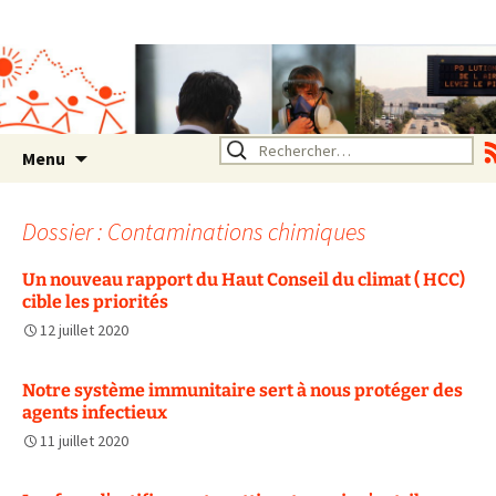
Association SERA Santé
Environnement Auvergne
Rhône Alpes
Un environnement sain pour
la santé de tous
Aller
Rechercher :
Menu
au
contenu
Dossier : Contaminations chimiques
Un nouveau rapport du Haut Conseil du climat ( HCC)
cible les priorités
12 juillet 2020
Notre système immunitaire sert à nous protéger des
agents infectieux
11 juillet 2020