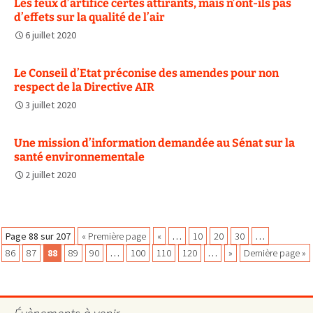
Les feux d’artifice certes attirants, mais n’ont-ils pas
d’effets sur la qualité de l’air
6 juillet 2020
Le Conseil d’Etat préconise des amendes pour non
respect de la Directive AIR
3 juillet 2020
Une mission d’information demandée au Sénat sur la
santé environnementale
2 juillet 2020
Navigation
Page 88 sur 207
« Première page
«
…
10
20
30
…
86
87
88
89
90
…
100
110
120
…
»
Dernière page »
des