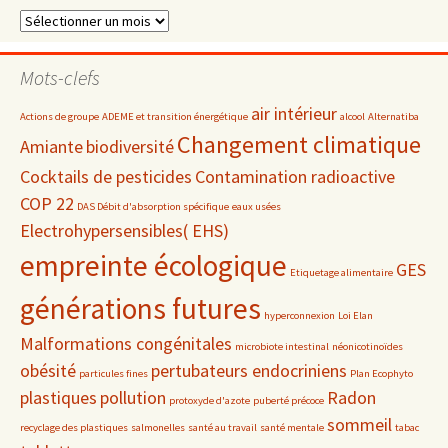
Dossiers
par
date
Mots-clefs
air intérieur
Actions de groupe
ADEME et transition énergétique
alcool
Alternatiba
Changement climatique
Amiante
biodiversité
Cocktails de pesticides
Contamination radioactive
COP 22
DAS Débit d'absorption spécifique
eaux usées
Electrohypersensibles( EHS)
empreinte écologique
GES
Etiquetage alimentaire
générations futures
hyperconnexion
Loi Elan
Malformations congénitales
microbiote intestinal
néonicotinoïdes
obésité
pertubateurs endocriniens
particules fines
Plan Ecophyto
plastiques
pollution
Radon
protoxyde d'azote
puberté précoce
sommeil
recyclage des plastiques
salmonelles
santé au travail
santé mentale
tabac