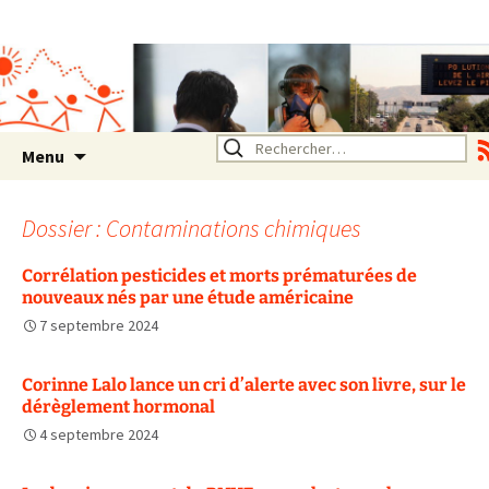
Association SERA Santé
Environnement Auvergne
Rhône Alpes
Un environnement sain pour
la santé de tous
Aller
Rechercher :
Menu
au
contenu
Dossier : Contaminations chimiques
Corrélation pesticides et morts prématurées de
nouveaux nés par une étude américaine
7 septembre 2024
Corinne Lalo lance un cri d’alerte avec son livre, sur le
dérèglement hormonal
4 septembre 2024