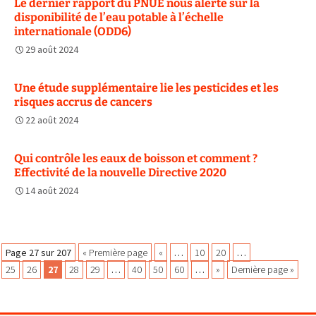
Le dernier rapport du PNUE nous alerte sur la
disponibilité de l’eau potable à l’échelle
internationale (ODD6)
29 août 2024
Une étude supplémentaire lie les pesticides et les
risques accrus de cancers
22 août 2024
Qui contrôle les eaux de boisson et comment ?
Effectivité de la nouvelle Directive 2020
14 août 2024
Navigation
Page 27 sur 207
« Première page
«
…
10
20
…
25
26
27
28
29
…
40
50
60
…
»
Dernière page »
des