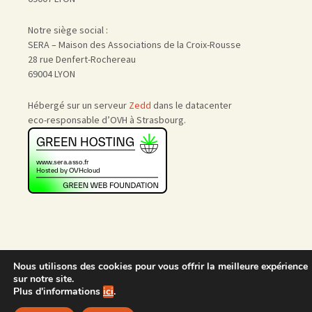
Notre siège social :
SERA – Maison des Associations de la Croix-Rousse
28 rue Denfert-Rochereau
69004 LYON
Hébergé sur un serveur
Zedd
dans le datacenter
eco-responsable d’OVH à Strasbourg.
Nous utilisons des cookies pour vous offrir la meilleure expérience
Accueil
|
Nous rejoindre
|
sur notre site.
Admin
Plus d'informations
ici
.