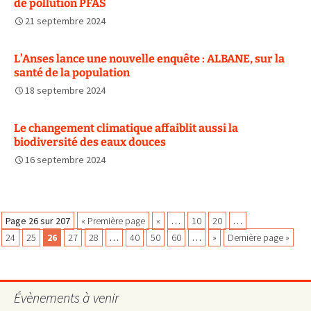
de pollution PFAS
21 septembre 2024
L’Anses lance une nouvelle enquête : ALBANE, sur la
santé de la population
18 septembre 2024
Le changement climatique affaiblit aussi la
biodiversité des eaux douces
16 septembre 2024
Navigation
Page 26 sur 207
« Première page
«
…
10
20
…
24
25
26
27
28
…
40
50
60
…
»
Dernière page »
des
Évènements à venir