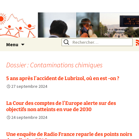
Association SERA Santé
Environnement Auvergne
Rhône Alpes
Un environnement sain pour
la santé de tous
Aller
Rechercher :
Menu
au
contenu
Dossier : Contaminations chimiques
5 ans après l’accident de Lubrizol, où en est -on ?
27 septembre 2024
La Cour des comptes de l’Europe alerte sur des
objectifs non atteints en vue de 2030
24 septembre 2024
Une enquête de Radio France reparle des points noirs