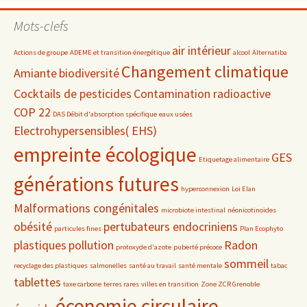
par
date
Mots-clefs
air intérieur
Actions de groupe
ADEME et transition énergétique
alcool
Alternatiba
Changement climatique
Amiante
biodiversité
Cocktails de pesticides
Contamination radioactive
COP 22
DAS Débit d'absorption spécifique
eaux usées
Electrohypersensibles( EHS)
empreinte écologique
GES
Etiquetage alimentaire
générations futures
hyperconnexion
Loi Elan
Malformations congénitales
microbiote intestinal
néonicotinoïdes
obésité
pertubateurs endocriniens
particules fines
Plan Ecophyto
plastiques
pollution
Radon
protoxyde d'azote
puberté précoce
sommeil
recyclage des plastiques
salmonelles
santé au travail
santé mentale
tabac
tablettes
taxe carbone
terres rares
villes en transition
Zone ZCR Grenoble
économie circulaire