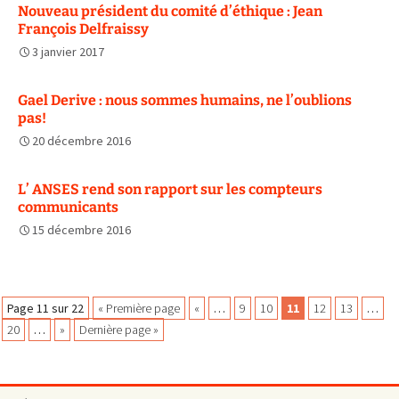
Nouveau président du comité d’éthique : Jean
François Delfraissy
3 janvier 2017
Gael Derive : nous sommes humains, ne l’oublions
pas!
20 décembre 2016
L’ ANSES rend son rapport sur les compteurs
communicants
15 décembre 2016
Navigation
Page 11 sur 22
« Première page
«
…
9
10
11
12
13
…
20
…
»
Dernière page »
des