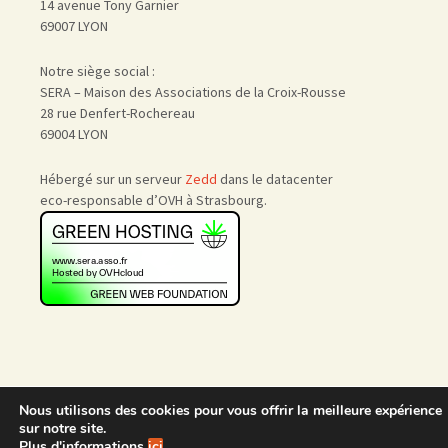
14 avenue Tony Garnier
69007 LYON
Notre siège social :
SERA – Maison des Associations de la Croix-Rousse
28 rue Denfert-Rochereau
69004 LYON
Hébergé sur un serveur
Zedd
dans le datacenter
eco-responsable d’OVH à Strasbourg.
Nous utilisons des cookies pour vous offrir la meilleure expérience
Accueil
|
Nous rejoindre
|
sur notre site.
Admin
Plus d'informations
ici
.