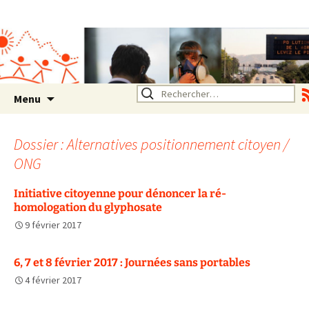
Association SERA Santé
Environnement Auvergne
Rhône Alpes
Un environnement sain pour
la santé de tous
Aller
Rechercher :
Menu
au
contenu
Dossier : Alternatives positionnement citoyen /
ONG
Initiative citoyenne pour dénoncer la ré-
homologation du glyphosate
9 février 2017
6, 7 et 8 février 2017 : Journées sans portables
4 février 2017