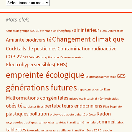
Dossiers
par
date
Mots-clefs
air intérieur
Actions de groupe
ADEME et transition énergétique
alcool
Alternatiba
Changement climatique
Amiante
biodiversité
Cocktails de pesticides
Contamination radioactive
COP 22
DAS Débit d'absorption spécifique
eaux usées
Electrohypersensibles( EHS)
empreinte écologique
GES
Etiquetage alimentaire
générations futures
hyperconnexion
Loi Elan
Malformations congénitales
microbiote intestinal
néonicotinoïdes
obésité
pertubateurs endocriniens
particules fines
Plan Ecophyto
plastiques
pollution
Radon
protoxyde d'azote
puberté précoce
sommeil
recyclage des plastiques
salmonelles
santé au travail
santé mentale
tabac
tablettes
taxe carbone
terres rares
villes en transition
Zone ZCR Grenoble