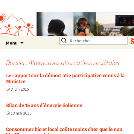
Association SERA Santé
Environnement Auvergne
Rhône Alpes
Un environnement sain pour
la santé de tous
Aller
Rechercher :
Menu
au
contenu
Dossier : Alternatives alternatives sociétales
Le rapport sur la démocratie participative remis à la
Ministre
3 juin 2015
Bilan de 15 ans d’énergie éolienne
13 mai 2015
Consommer bio et local coûte moins cher que le non