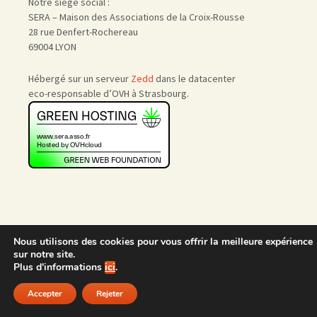
Notre siège social :
SERA – Maison des Associations de la Croix-Rousse
28 rue Denfert-Rochereau
69004 LYON
Hébergé sur un serveur
Zedd
dans le datacenter
eco-responsable d’OVH à Strasbourg.
Nous utilisons des cookies pour vous offrir la meilleure expérience
Accueil
|
Nous rejoindre
|
sur notre site.
Admin
Plus d'informations
ici
.
Accepter
Rejeter