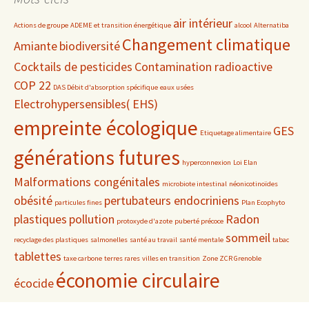
air intérieur
Actions de groupe
ADEME et transition énergétique
alcool
Alternatiba
Changement climatique
Amiante
biodiversité
Cocktails de pesticides
Contamination radioactive
COP 22
DAS Débit d'absorption spécifique
eaux usées
Electrohypersensibles( EHS)
empreinte écologique
GES
Etiquetage alimentaire
générations futures
hyperconnexion
Loi Elan
Malformations congénitales
microbiote intestinal
néonicotinoïdes
obésité
pertubateurs endocriniens
particules fines
Plan Ecophyto
plastiques
pollution
Radon
protoxyde d'azote
puberté précoce
sommeil
recyclage des plastiques
salmonelles
santé au travail
santé mentale
tabac
tablettes
taxe carbone
terres rares
villes en transition
Zone ZCR Grenoble
économie circulaire
écocide