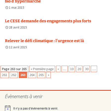
bio d’hypermarché
1 mai 2015
Le CESE demande des engagements plus forts
28 avril 2015
Relever le défi climatique : l’urgence est là
12 avril 2015
Navigation
Page 263 sur 265
« Première page
«
…
10
20
30
…
261
262
263
264
265
»
des
Évènements à venir
articles
Il n’y a pas d’évènements à venir.
Notice