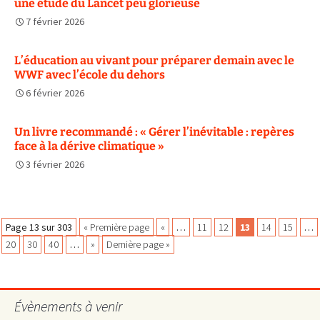
une étude du Lancet peu glorieuse
7 février 2026
L’éducation au vivant pour préparer demain avec le
WWF avec l’école du dehors
6 février 2026
Un livre recommandé : « Gérer l’inévitable : repères
face à la dérive climatique »
3 février 2026
Navigation
Page 13 sur 303
« Première page
«
…
11
12
13
14
15
…
20
30
40
…
»
Dernière page »
des
Évènements à venir