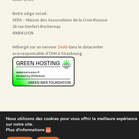
Notre siège social :
SERA – Maison des Associations de la Croix-Rousse
28 rue Denfert-Rochereau
69004 LYON
Hébergé sur un serveur
Zedd
dans le datacenter
eco-responsable d’OVH à Strasbourg.
Nous utilisons des cookies pour vous offrir la meilleure expérience
Accueil
|
Nous rejoindre
|
sur notre site.
Admin
Plus d'informations
ici
.