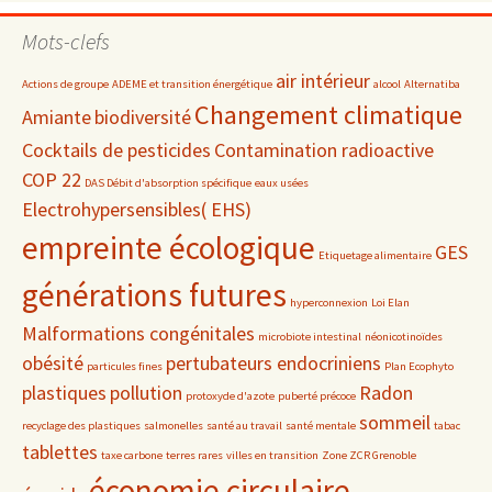
par
date
Mots-clefs
air intérieur
Actions de groupe
ADEME et transition énergétique
alcool
Alternatiba
Changement climatique
Amiante
biodiversité
Cocktails de pesticides
Contamination radioactive
COP 22
DAS Débit d'absorption spécifique
eaux usées
Electrohypersensibles( EHS)
empreinte écologique
GES
Etiquetage alimentaire
générations futures
hyperconnexion
Loi Elan
Malformations congénitales
microbiote intestinal
néonicotinoïdes
obésité
pertubateurs endocriniens
particules fines
Plan Ecophyto
plastiques
pollution
Radon
protoxyde d'azote
puberté précoce
sommeil
recyclage des plastiques
salmonelles
santé au travail
santé mentale
tabac
tablettes
taxe carbone
terres rares
villes en transition
Zone ZCR Grenoble
économie circulaire