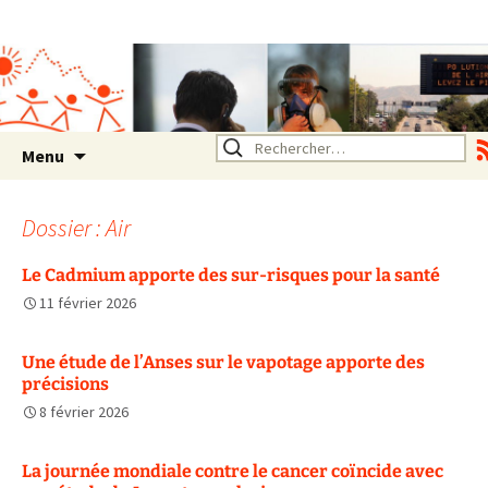
Association SERA Santé
Environnement Auvergne
Rhône Alpes
Un environnement sain pour
la santé de tous
Aller
Rechercher :
Menu
au
contenu
Dossier : Air
Le Cadmium apporte des sur-risques pour la santé
11 février 2026
Une étude de l’Anses sur le vapotage apporte des
précisions
8 février 2026
La journée mondiale contre le cancer coïncide avec