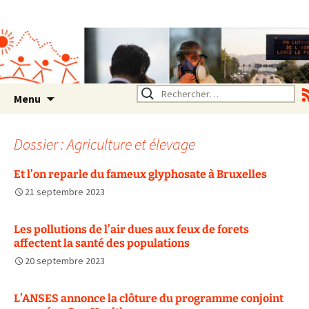
Association SERA Santé
Environnement Auvergne
Rhône Alpes
Un environnement sain pour
la santé de tous
Aller
Rechercher :
Menu
au
contenu
Dossier : Agriculture et élevage
Et l’on reparle du fameux glyphosate à Bruxelles
21 septembre 2023
Les pollutions de l’air dues aux feux de forets
affectent la santé des populations
20 septembre 2023
L’ANSES annonce la clôture du programme conjoint