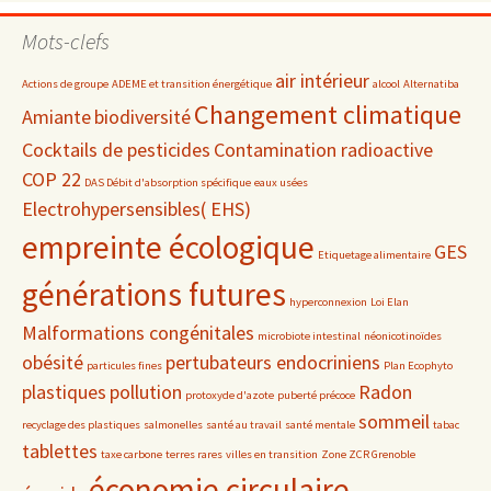
par
date
Mots-clefs
air intérieur
Actions de groupe
ADEME et transition énergétique
alcool
Alternatiba
Changement climatique
Amiante
biodiversité
Cocktails de pesticides
Contamination radioactive
COP 22
DAS Débit d'absorption spécifique
eaux usées
Electrohypersensibles( EHS)
empreinte écologique
GES
Etiquetage alimentaire
générations futures
hyperconnexion
Loi Elan
Malformations congénitales
microbiote intestinal
néonicotinoïdes
obésité
pertubateurs endocriniens
particules fines
Plan Ecophyto
plastiques
pollution
Radon
protoxyde d'azote
puberté précoce
sommeil
recyclage des plastiques
salmonelles
santé au travail
santé mentale
tabac
tablettes
taxe carbone
terres rares
villes en transition
Zone ZCR Grenoble
économie circulaire