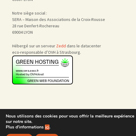
Notre siège social :
SERA – Maison des Associations de la Croix-Rousse
28 rue Denfert-Rochereau
69004 LYON
Hébergé sur un serveur
Zedd
dans le datacenter
eco-responsable d’OVH à Strasbourg.
Nous utilisons des cookies pour vous offrir la meilleure expérience
Accueil
|
Nous rejoindre
|
sur notre site.
Admin
Plus d'informations
ici
.