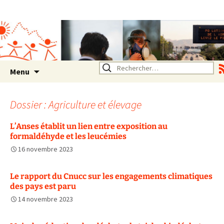
Association SERA Santé
Environnement Auvergne
Rhône Alpes
Un environnement sain pour
la santé de tous
Aller
Rechercher :
Menu
au
contenu
Dossier : Agriculture et élevage
L’Anses établit un lien entre exposition au
formaldéhyde et les leucémies
16 novembre 2023
Le rapport du Cnucc sur les engagements climatiques
des pays est paru
14 novembre 2023