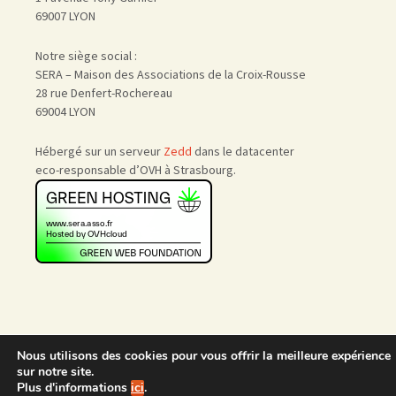
69007 LYON
Notre siège social :
SERA – Maison des Associations de la Croix-Rousse
28 rue Denfert-Rochereau
69004 LYON
Hébergé sur un serveur
Zedd
dans le datacenter
eco-responsable d’OVH à Strasbourg.
Nous utilisons des cookies pour vous offrir la meilleure expérience
Accueil
|
Nous rejoindre
|
sur notre site.
Admin
Plus d'informations
ici
.