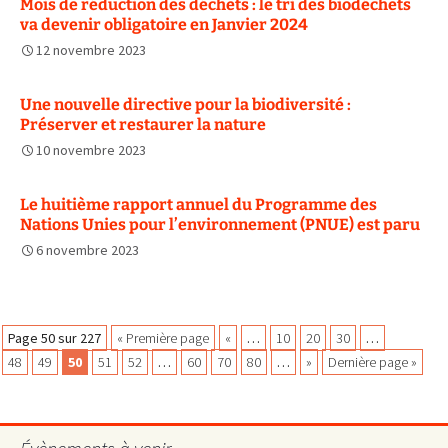
Mois de réduction des déchets : le tri des biodéchets
va devenir obligatoire en Janvier 2024
12 novembre 2023
Une nouvelle directive pour la biodiversité :
Préserver et restaurer la nature
10 novembre 2023
Le huitième rapport annuel du Programme des
Nations Unies pour l’environnement (PNUE) est paru
6 novembre 2023
Navigation
Page 50 sur 227
« Première page
«
…
10
20
30
…
48
49
50
51
52
…
60
70
80
…
»
Dernière page »
des