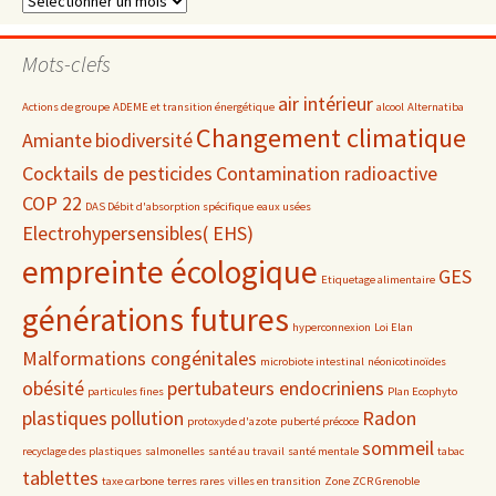
par
date
Mots-clefs
air intérieur
Actions de groupe
ADEME et transition énergétique
alcool
Alternatiba
Changement climatique
Amiante
biodiversité
Cocktails de pesticides
Contamination radioactive
COP 22
DAS Débit d'absorption spécifique
eaux usées
Electrohypersensibles( EHS)
empreinte écologique
GES
Etiquetage alimentaire
générations futures
hyperconnexion
Loi Elan
Malformations congénitales
microbiote intestinal
néonicotinoïdes
obésité
pertubateurs endocriniens
particules fines
Plan Ecophyto
plastiques
pollution
Radon
protoxyde d'azote
puberté précoce
sommeil
recyclage des plastiques
salmonelles
santé au travail
santé mentale
tabac
tablettes
taxe carbone
terres rares
villes en transition
Zone ZCR Grenoble