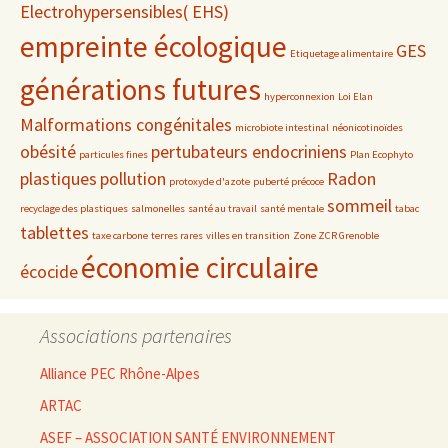
Electrohypersensibles( EHS)
empreinte écologique
GES
Etiquetage alimentaire
générations futures
hyperconnexion
Loi Elan
Malformations congénitales
microbiote intestinal
néonicotinoïdes
obésité
pertubateurs endocriniens
particules fines
Plan Ecophyto
plastiques
pollution
Radon
protoxyde d'azote
puberté précoce
sommeil
recyclage des plastiques
salmonelles
santé au travail
santé mentale
tabac
tablettes
taxe carbone
terres rares
villes en transition
Zone ZCR Grenoble
économie circulaire
écocide
Associations partenaires
Alliance PEC Rhône-Alpes
ARTAC
ASEF – ASSOCIATION SANTÉ ENVIRONNEMENT