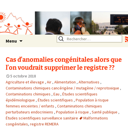
Association SERA Santé
Environnement Auvergne
Rhône Alpes
Un environnement sain pour
la santé de tous
Aller
Rechercher :
Menu
au
contenu
Cas d’anomalies congénitales alors que
l’on voudrait supprimer le registre ??
5 octobre 2018
Agriculture et élevage
,
Air
,
Alimentation
,
Alternatives
,
Contaminations chimiques cancérigène / mutagène / reprotoxique
,
Contaminations chimiques
,
Eau
,
Études scientifiques
épidémiologique
,
Études scientifiques
,
Population à risque
femmes enceintes / enfants
,
Contaminations chimiques
perturbateurs endocriniens
,
Population à risque
,
Santé publique
,
Études scientifiques surveillance sanitaire
Malformations
congénitales
,
registre REMERA