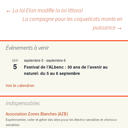
Navigation
←
La loi Elan modifie la loi littoral
La campagne pour les coquelicots monte en
puissance
→
des
articles
Évènements à venir
septembre 5
-
septembre 6
SEP
5
Festival de l’ALbenc : 30 ans de l’avenir au
naturel: du 5 au 6 septembre
Voir le calendrier
Indispensables
Association Zones Blanches (AZB)
Expérimenter, créer et gérer des sites pour les électro-sensibles et chimico-
sensibles.