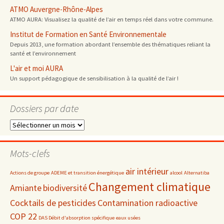
ATMO Auvergne-Rhône-Alpes
ATMO AURA: Visualisez la qualité de l’air en temps réel dans votre commune.
Institut de Formation en Santé Environnementale
Depuis 2013, une formation abordant l’ensemble des thématiques reliant la
santé et l’environnement
L'air et moi AURA
Un support pédagogique de sensibilisation à la qualité de l’air !
Dossiers par date
Dossiers
par
date
Mots-clefs
air intérieur
Actions de groupe
ADEME et transition énergétique
alcool
Alternatiba
Changement climatique
Amiante
biodiversité
Cocktails de pesticides
Contamination radioactive
COP 22
DAS Débit d'absorption spécifique
eaux usées