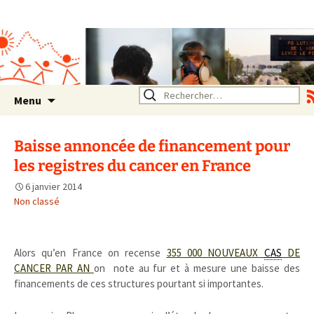
Association SERA Santé
Environnement Auvergne
Rhône Alpes
Un environnement sain pour
la santé de tous
Aller
Rechercher :
Menu
au
contenu
Baisse annoncée de financement pour
les registres du cancer en France
6 janvier 2014
Non classé
Alors qu’en France on recense
355 000 NOUVEAUX
CAS
DE
CANCER PAR AN
on note au fur et à mesure une baisse des
financements de ces structures pourtant si importantes.