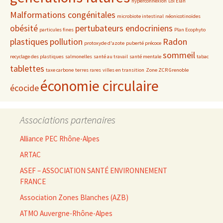
hyperconnexion
Loi Elan
Malformations congénitales
microbiote intestinal
néonicotinoïdes
obésité
pertubateurs endocriniens
particules fines
Plan Ecophyto
plastiques
pollution
Radon
protoxyde d'azote
puberté précoce
sommeil
recyclage des plastiques
salmonelles
santé au travail
santé mentale
tabac
tablettes
taxe carbone
terres rares
villes en transition
Zone ZCR Grenoble
économie circulaire
écocide
Associations partenaires
Alliance PEC Rhône-Alpes
ARTAC
ASEF – ASSOCIATION SANTÉ ENVIRONNEMENT
FRANCE
Association Zones Blanches (AZB)
ATMO Auvergne-Rhône-Alpes