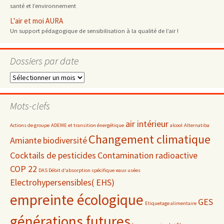
santé et l’environnement
L'air et moi AURA
Un support pédagogique de sensibilisation à la qualité de l’air !
Dossiers par date
Dossiers
par
date
Mots-clefs
air intérieur
Actions de groupe
ADEME et transition énergétique
alcool
Alternatiba
Changement climatique
Amiante
biodiversité
Cocktails de pesticides
Contamination radioactive
COP 22
DAS Débit d'absorption spécifique
eaux usées
Electrohypersensibles( EHS)
empreinte écologique
GES
Etiquetage alimentaire
générations futures