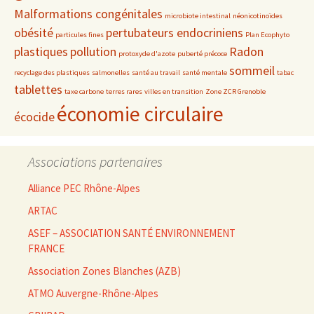
Malformations congénitales
microbiote intestinal
néonicotinoïdes
obésité
pertubateurs endocriniens
particules fines
Plan Ecophyto
plastiques
pollution
Radon
protoxyde d'azote
puberté précoce
sommeil
recyclage des plastiques
salmonelles
santé au travail
santé mentale
tabac
tablettes
taxe carbone
terres rares
villes en transition
Zone ZCR Grenoble
économie circulaire
écocide
Associations partenaires
Alliance PEC Rhône-Alpes
ARTAC
ASEF – ASSOCIATION SANTÉ ENVIRONNEMENT
FRANCE
Association Zones Blanches (AZB)
ATMO Auvergne-Rhône-Alpes