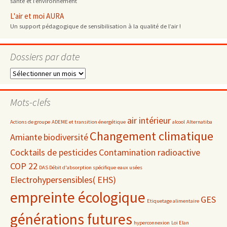
santé et l’environnement
L'air et moi AURA
Un support pédagogique de sensibilisation à la qualité de l’air !
Dossiers par date
Dossiers
par
date
Mots-clefs
air intérieur
Actions de groupe
ADEME et transition énergétique
alcool
Alternatiba
Changement climatique
Amiante
biodiversité
Cocktails de pesticides
Contamination radioactive
COP 22
DAS Débit d'absorption spécifique
eaux usées
Electrohypersensibles( EHS)
empreinte écologique
GES
Etiquetage alimentaire
générations futures
hyperconnexion
Loi Elan