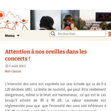
Association SERA Santé
Environnement Auvergne
Rhône Alpes
Un environnement sain pour
la santé de tous
Aller
Rechercher :
Menu
au
contenu
Attention à nos oreilles dans les
concerts !
5 août 2013
Non classé
L’intensité des sons est exprimée sur une échelle qui va de 0 à
120 décibels (dB). La limite de nocivité, qui peut être réellement
dangereuse, même si le bruit est harmonieux, ce qui est le cas
lorsqu’il atteint de 85 à 90 dB. La valeur maximale est
réglementée pour que que l’intensité des sons soit inférieure à