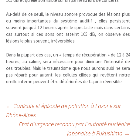
105 dB et qu’elle soit lisible sur un panneau lors de concerts.
Au-delà de ce seuil, le niveau sonore provoque des lésions plus
ou moins importantes du système auditif , elles persistent
souvent jusqu’à 12 heures après le spectacle mais dans certains
cas surtout si ces sons ont atteint 105 dB, on observe des
lésions le plus souvent, irréversibles.
Dans la plupart des cas, un « temps de récupération » de 12 à 24
heures, au calme, sera nécessaire pour diminuer l’intensité de
ces troubles. Mais le traumatisme que nous aurons subi ne sera
pas réparé pour autant: les cellules ciliées qui revêtent notre
oreille interne peuvent être détériorées de façon irréversible.
Navigation
←
Canicule et épisode de pollution à l’ozone sur
Rhône-Alpes
Etat d’urgence reconnu par l’autorité nucléaire
des
japonaise à Fukushima
→