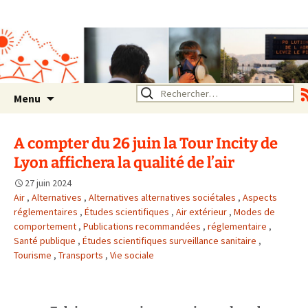
Association SERA Santé
Environnement Auvergne
Rhône Alpes
Un environnement sain pour
la santé de tous
Aller
Rechercher :
Menu
au
contenu
A compter du 26 juin la Tour Incity de
Lyon affichera la qualité de l’air
27 juin 2024
Air
,
Alternatives
,
Alternatives alternatives sociétales
,
Aspects
réglementaires
,
Études scientifiques
,
Air extérieur
,
Modes de
comportement
,
Publications recommandées
,
réglementaire
,
Santé publique
,
Études scientifiques surveillance sanitaire
,
Tourisme
,
Transports
,
Vie sociale