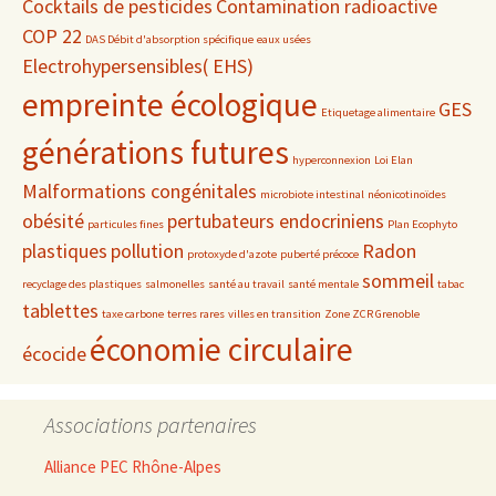
Cocktails de pesticides
Contamination radioactive
COP 22
DAS Débit d'absorption spécifique
eaux usées
Electrohypersensibles( EHS)
empreinte écologique
GES
Etiquetage alimentaire
générations futures
hyperconnexion
Loi Elan
Malformations congénitales
microbiote intestinal
néonicotinoïdes
obésité
pertubateurs endocriniens
particules fines
Plan Ecophyto
plastiques
pollution
Radon
protoxyde d'azote
puberté précoce
sommeil
recyclage des plastiques
salmonelles
santé au travail
santé mentale
tabac
tablettes
taxe carbone
terres rares
villes en transition
Zone ZCR Grenoble
économie circulaire
écocide
Associations partenaires
Alliance PEC Rhône-Alpes