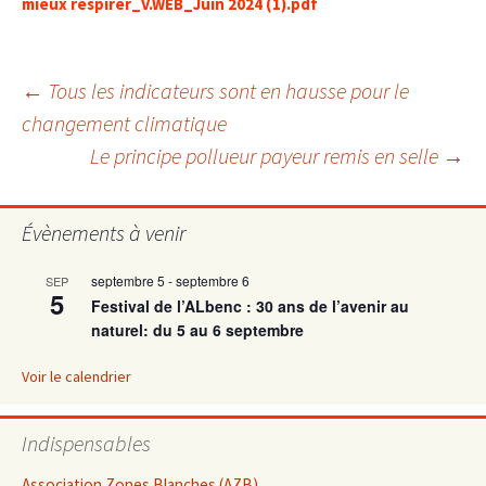
mieux respirer_V.WEB_Juin 2024 (1).pdf
Navigation
←
Tous les indicateurs sont en hausse pour le
changement climatique
Le principe pollueur payeur remis en selle
→
des
articles
Évènements à venir
septembre 5
-
septembre 6
SEP
5
Festival de l’ALbenc : 30 ans de l’avenir au
naturel: du 5 au 6 septembre
Voir le calendrier
Indispensables
Association Zones Blanches (AZB)