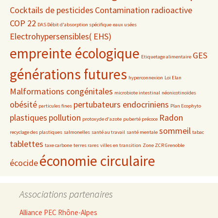
Cocktails de pesticides
Contamination radioactive
COP 22
DAS Débit d'absorption spécifique
eaux usées
Electrohypersensibles( EHS)
empreinte écologique
GES
Etiquetage alimentaire
générations futures
hyperconnexion
Loi Elan
Malformations congénitales
microbiote intestinal
néonicotinoïdes
obésité
pertubateurs endocriniens
particules fines
Plan Ecophyto
plastiques
pollution
Radon
protoxyde d'azote
puberté précoce
sommeil
recyclage des plastiques
salmonelles
santé au travail
santé mentale
tabac
tablettes
taxe carbone
terres rares
villes en transition
Zone ZCR Grenoble
économie circulaire
écocide
Associations partenaires
Alliance PEC Rhône-Alpes