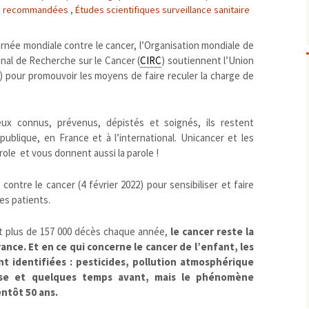
ns recommandées
,
Études scientifiques surveillance sanitaire
Biodiversité
emballages
positionnement citoyen /
Bruit
gaspillage alimentaire
Risques majeurs
urnée mondiale contre le cancer, l’Organisation mondiale de
Changements climatiques
modes de conservation et
onal de Recherche sur le Cancer (
CIRC
) soutiennent l’Union
Contamination infectieuse
) pour promouvoir les moyens de faire reculer la charge de
Contaminations chimiques
cancérigène / mutagène /
Déchets
métaux lourds et autres
économie circulaire
eux connus, prévenus, dépistés et soignés, ils restent
Décisions politiques et juridiques
perturbateurs endocrinien
recyclage
européenne
ublique, en France et à l’international. Unicancer et les
Eau
PFAS
traitements
internationale
mers et océans
ole et vous donnent aussi la parole !
Énergies
nationale
superficielles et souterrain
fossiles
Environnement numérique
contre le cancer (4 février 2022) pour sensibiliser et faire
renouvelables / transition
des patients.
Études scientifiques
épidémiologique
Jurisprudence
rapport économique
t plus de 157 000 décès chaque année,
le cancer reste la
Logement
surveillance sanitaire
ance. Et en ce qui concerne le cancer de l’enfant, les
Modes de comportement
toxicologique
 identifiées : pesticides, pollution atmosphérique
sse et quelques temps avant, mais le phénomène
offre de soins
entôt 50 ans.
Petite enfance