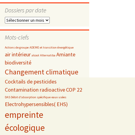
Dossiers par date
Dossiers
par
s
date
Mots-clefs
 téléphonie
Actions de groupe
ADEME et transition énergétique
air intérieur
Amiante
alcool
Alternatiba
biodiversité
Changement climatique
Cocktails de pesticides
Contamination radioactive
COP 22
DAS Débit d'absorption spécifique
eaux usées
Electrohypersensibles( EHS)
empreinte
écologique