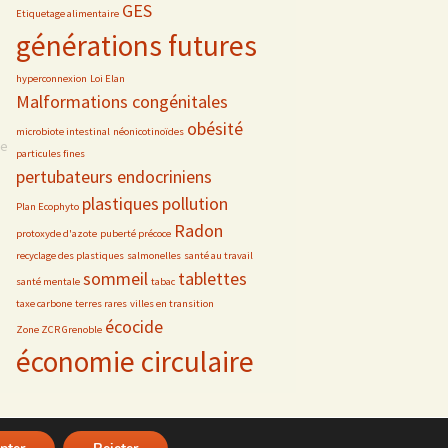
GES
Etiquetage alimentaire
générations futures
hyperconnexion
Loi Elan
Malformations congénitales
obésité
microbiote intestinal
néonicotinoïdes
se
particules fines
pertubateurs endocriniens
plastiques
pollution
Plan Ecophyto
Radon
protoxyde d'azote
puberté précoce
recyclage des plastiques
salmonelles
santé au travail
sommeil
tablettes
santé mentale
tabac
taxe carbone
terres rares
villes en transition
écocide
Zone ZCR Grenoble
économie circulaire