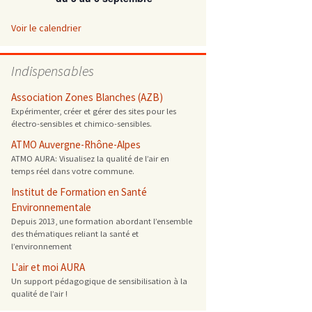
 ONG
Voir le calendrier
 de cuisson
Indispensables
 reprotoxique
Association Zones Blanches (AZB)
Expérimenter, créer et gérer des sites pour les
électro-sensibles et chimico-sensibles.
s
ATMO Auvergne-Rhône-Alpes
ATMO AURA: Visualisez la qualité de l’air en
es
temps réel dans votre commune.
 énergétique
Institut de Formation en Santé
Environnementale
Depuis 2013, une formation abordant l’ensemble
des thématiques reliant la santé et
l’environnement
L'air et moi AURA
Un support pédagogique de sensibilisation à la
qualité de l’air !