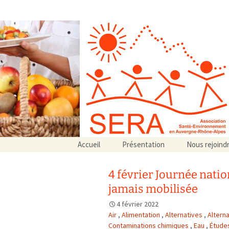
Association SERA Santé Envir
Un environnement sain pour la santé de tous
Aller
Accueil
Présentation
Nous rejoind
au
Qui sommes-nous ?
contenu
Associations partenaires
4 février Journée natio
Associations adhérentes
jamais mobilisée
4 février 2022
Air
,
Alimentation
,
Alternatives
,
Altern
Contaminations chimiques
,
Eau
,
Étude