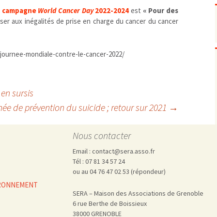
Pharmacovigilance, produits et
dispositifs de santé, vaccins
la campagne
World Cancer Day
2022-2024
est
« Pour des
liser aux inégalités de prise en charge du cancer du cancer
Population à risque
adolescents
Publications recommandées
exposition professionnelle
Rayonnements
femmes enceintes / enfant
ionisants
e/journee-mondiale-contre-le-cancer-2022/
réglementaire
non ionisants, ondes
Personnes agées
électromagnétiques (THT,
mobile, WIFI, Linky, …)
Santé publique
Sols
en sursis
Sommeil
rnée de prévention du suicide ; retour sur 2021
→
Technologies
écrans / jeux vidéos
Tourisme
environnement industriel
Nous contacter
Transports
nanotechnologies
Email : contact@sera.asso.fr
Vie sociale
Tél : 07 81 34 57 24
ou au 04 76 47 02 53 (répondeur)
VIRONNEMENT
SERA – Maison des Associations de Grenoble
6 rue Berthe de Boissieux
38000 GRENOBLE