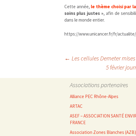
Cette année,
le thème choisi par 
soins plus justes »
, afin de sensibi
dans le monde entier.
https://www.unicancer.fr/fr/actualit
Navigation
←
Les cellules Demeter mises 
5 février jou
des
Associations partenaires
articles
Alliance PEC Rhône-Alpes
ARTAC
ASEF – ASSOCIATION SANTÉ EN
FRANCE
Association Zones Blanches (AZB)