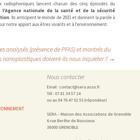
ux radiophoniques lancent chacun des cinq épisodes du
 l’Agence nationale de la santé et de la sécurité
ation
. Ils anticipent le monde de 2031 et donnent la parole à
sur notre apport aux êtres vivants et à l’environnement.
s analysés (présence de PFAS) et montrés du
s nanoplastiques doivent-ils nous inquieter ?
→
Nous contacter
Email : contact@sera.asso.fr
Tél : 07 81 34 57 24
ou au 04 76 47 02 53 (répondeur)
VIRONNEMENT
SERA – Maison des Associations de Grenoble
6 rue Berthe de Boissieux
38000 GRENOBLE