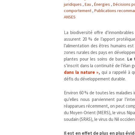
juridiques
,
Eau
,
Énergies
,
Décisions po
comportement
,
Publications recomm
ANSES
La biodiversité offre d’innombrables
assurent 20 % de l’apport protéique
l’alimentation des êtres humains es
zones rurales des pays en développe
plantes pour les soins de base.
Le t
s’inscrit dans la continuité de l’élan
dans la nature »
,
qui a rappelé à qu
défis du développement durable.
Environ 60 % de toutes les maladies 
qu’elles nous parviennent par l’in
réapparues récemment, on peut compter
du Moyen-Orient (MERS), le virus Nipah,
soudain (SRAS), le virus du Nil occiden
Il est en effet de plus en plus év