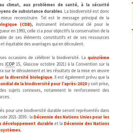
Pharmacovigilance, produits et
 au climat, aux problèmes de santé, à la sécurité
dispositifs de santé, vaccins
oyens de subsistance durables
. La biodiversité est donc
Population à risque
adolescents
mieux reconstruire. Tel est le message principal de la
Publications recommandées
exposition professionnelle
ologique (CDB)
,
instrument international clé pour le
Rayonnements
femmes enceintes / enfant
ionisants
eur en 1993, celle ci a pour objectifs la conservation de la
durable de ses éléments constitutifs et de ses ressources
réglementaire
non ionisants, ondes
Personnes agées
électromagnétiques (THT,
e et équitable des avantages qui en découlent.
mobile, WIFI, Linky, …)
Santé publique
Sols
es occasions de célébrer la biodiversité. La
quinzième
Sommeil
es (
COP
15, Glascow octobre 2021) à la Convention sur la
Technologies
écrans / jeux vidéos
ra sur le déroulement et les résultats de la mise en œuvre
r la diversité biologique
. Il est également prévu que la
Tourisme
environnement industriel
ondial de la biodiversité pour l’après-2020
y soit prise,
Transports
nanotechnologies
r des sujets connexes, notamment le renforcement des
Vie sociale
urces.
oyés pour une biodiversité durable seront représentés dans
ode 2021-2030 : la
Décennie des Nations Unies pour les
du développement durable
et la
Décennie des Nations
cosystèmes.