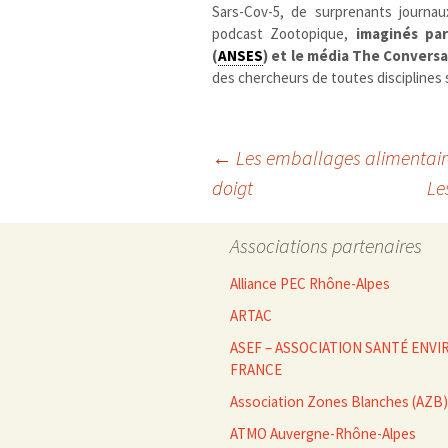
Sars-Cov-5, de surprenants journa
podcast Zootopique,
imaginés par
(
ANSES
) et le média The Convers
des chercheurs de toutes disciplines 
Navigation
←
Les emballages alimentaire
doigt
Le
des
Associations partenaires
articles
Alliance PEC Rhône-Alpes
ARTAC
ASEF – ASSOCIATION SANTÉ EN
FRANCE
Association Zones Blanches (AZB)
ATMO Auvergne-Rhône-Alpes