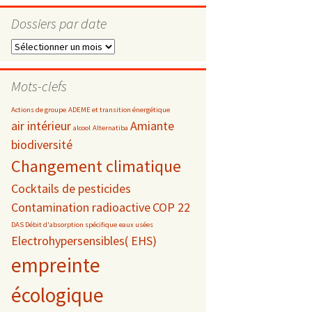
Dossiers par date
Dossiers
par
s
date
Mots-clefs
 téléphonie
Actions de groupe
ADEME et transition énergétique
air intérieur
Amiante
alcool
Alternatiba
biodiversité
Changement climatique
Cocktails de pesticides
Contamination radioactive
COP 22
DAS Débit d'absorption spécifique
eaux usées
Electrohypersensibles( EHS)
empreinte
écologique