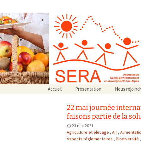
Association SERA Santé Envir
Un environnement sain pour la santé de tous
Aller
Accueil
Présentation
Nous rejoind
au
Qui sommes-nous ?
contenu
Associations partenaires
22 mai journée internat
Associations adhérentes
faisons partie de la sol
23 mai 2021
Agriculture et élevage
,
Air
,
Alimentati
Aspects réglementaires
,
Biodiversité