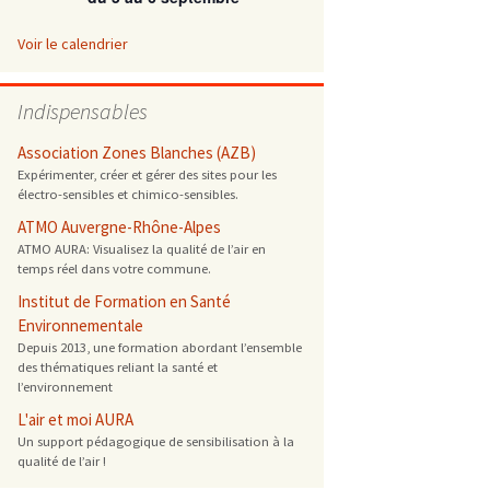
 ONG
Voir le calendrier
 de cuisson
Indispensables
 reprotoxique
Association Zones Blanches (AZB)
Expérimenter, créer et gérer des sites pour les
électro-sensibles et chimico-sensibles.
s
ATMO Auvergne-Rhône-Alpes
ATMO AURA: Visualisez la qualité de l’air en
es
temps réel dans votre commune.
 énergétique
Institut de Formation en Santé
Environnementale
Depuis 2013, une formation abordant l’ensemble
des thématiques reliant la santé et
l’environnement
L'air et moi AURA
Un support pédagogique de sensibilisation à la
qualité de l’air !