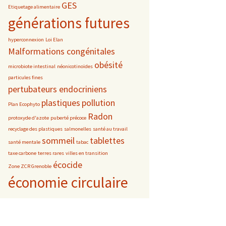
GES
Etiquetage alimentaire
générations futures
hyperconnexion
Loi Elan
Malformations congénitales
obésité
microbiote intestinal
néonicotinoïdes
particules fines
pertubateurs endocriniens
plastiques
pollution
Plan Ecophyto
Radon
protoxyde d'azote
puberté précoce
recyclage des plastiques
salmonelles
santé au travail
sommeil
tablettes
santé mentale
tabac
taxe carbone
terres rares
villes en transition
écocide
Zone ZCR Grenoble
économie circulaire