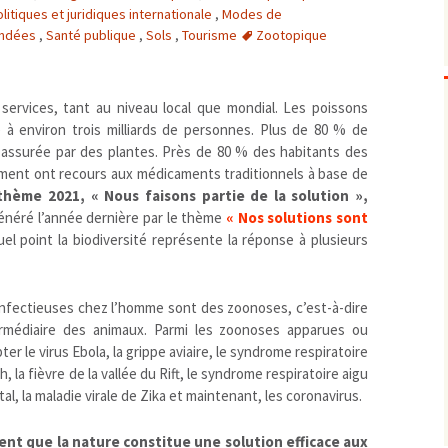
litiques et juridiques internationale
,
Modes de
Biodiversité
emballages
positionnement citoyen /
andées
,
Santé publique
,
Sols
,
Tourisme
Zootopique
Bruit
gaspillage alimentaire
Risques majeurs
Changements climatiques
modes de conservation et
Contamination infectieuse
 services, tant au niveau local que mondial. Les poissons
 à environ trois milliards de personnes. Plus de 80 % de
Contaminations chimiques
cancérigène / mutagène /
t assurée par des plantes. Près de 80 % des habitants des
Déchets
métaux lourds et autres
économie circulaire
ment ont recours aux médicaments traditionnels à base de
Décisions politiques et juridiques
perturbateurs endocrinien
recyclage
européenne
hème 2021, « Nous faisons partie de la solution »,
Eau
PFAS
traitements
internationale
mers et océans
 généré l’année dernière par le thème
« Nos solutions sont
el point la biodiversité représente la réponse à plusieurs
Énergies
nationale
superficielles et souterrain
fossiles
Environnement numérique
renouvelables / transition
Études scientifiques
épidémiologique
infectieuses chez l’homme sont des zoonoses, c’est-à-dire
Jurisprudence
rapport économique
termédiaire des animaux. Parmi les zoonoses apparues ou
Logement
surveillance sanitaire
 le virus Ebola, la grippe aviaire, le syndrome respiratoire
 la fièvre de la vallée du Rift, le syndrome respiratoire aigu
Modes de comportement
toxicologique
tal, la maladie virale de Zika et maintenant, les coronavirus.
offre de soins
Petite enfance
ident que la nature constitue une solution efficace aux