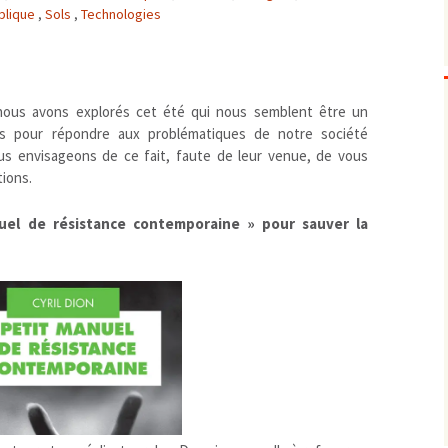
blique
,
Sols
,
Technologies
Biodiversité
emballages
positionnement citoyen /
Bruit
gaspillage alimentaire
Risques majeurs
Changements climatiques
modes de conservation et
Contamination infectieuse
nous avons explorés cet été qui nous semblent être un
Contaminations chimiques
cancérigène / mutagène /
s pour répondre aux problématiques de notre société
ous envisageons de ce fait, faute de leur venue, de vous
Déchets
métaux lourds et autres
économie circulaire
tions.
Décisions politiques et juridiques
perturbateurs endocrinien
recyclage
européenne
Eau
PFAS
traitements
internationale
mers et océans
nuel de résistance contemporaine » pour sauver la
Énergies
nationale
superficielles et souterrain
fossiles
Environnement numérique
renouvelables / transition
Études scientifiques
épidémiologique
Jurisprudence
rapport économique
Logement
surveillance sanitaire
Modes de comportement
toxicologique
offre de soins
Petite enfance