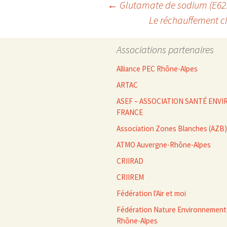
Navigation
←
Glutamate de sodium (E621) 
Le réchauffement c
des
Associations partenaires
articles
Alliance PEC Rhône-Alpes
ARTAC
ASEF – ASSOCIATION SANTÉ EN
FRANCE
Association Zones Blanches (AZB)
ATMO Auvergne-Rhône-Alpes
CRIIRAD
CRIIREM
Fédération l'Air et moi
Fédération Nature Environnement
Rhône-Alpes