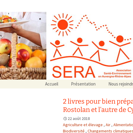
Association SERA Santé Envir
Un environnement sain pour la santé de tous
Aller
Accueil
Présentation
Nous rejoind
au
Qui sommes-nous ?
contenu
Associations partenaires
2 livres pour bien prépa
Associations adhérentes
Rostolan et l’autre de C
22 août 2018
Agriculture et élevage
,
Air
,
Alimentati
Biodiversité
,
Changements climatique