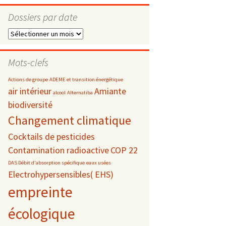
Dossiers par date
Dossiers
par
s
date
Mots-clefs
 téléphonie
Actions de groupe
ADEME et transition énergétique
air intérieur
Amiante
alcool
Alternatiba
biodiversité
Changement climatique
Cocktails de pesticides
Contamination radioactive
COP 22
DAS Débit d'absorption spécifique
eaux usées
Electrohypersensibles( EHS)
empreinte
écologique