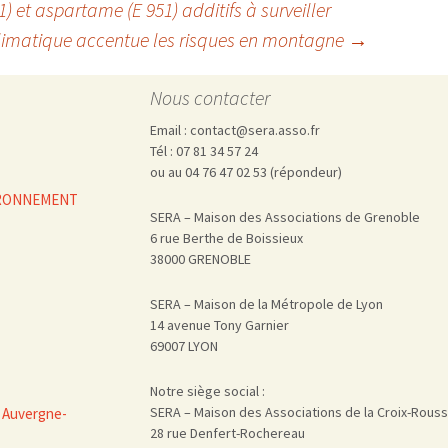
et aspartame (E 951) additifs à surveiller
limatique accentue les risques en montagne
→
Nous contacter
Email : contact@sera.asso.fr
Tél : 07 81 34 57 24
ou au 04 76 47 02 53 (répondeur)
VIRONNEMENT
SERA – Maison des Associations de Grenoble
6 rue Berthe de Boissieux
38000 GRENOBLE
SERA – Maison de la Métropole de Lyon
14 avenue Tony Garnier
69007 LYON
Notre siège social :
SERA – Maison des Associations de la Croix-Rous
 Auvergne-
28 rue Denfert-Rochereau