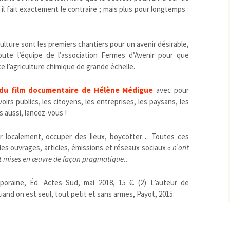
 il fait exactement le contraire ; mais plus pour longtemps :
culture sont les premiers chantiers pour un avenir désirable,
ute l’équipe de l’association Fermes d’Avenir pour que
ce l’agriculture chimique de grande échelle.
 du film documentaire de Hélène Médigue
avec pour
voirs publics, les citoyens, les entreprises, les paysans, les
 aussi, lancez-vous !
gir localement, occuper des lieux, boycotter… Toutes ces
les ouvrages, articles, émissions et réseaux sociaux
« n’ont
ont mises en œuvre de façon pragmatique..
oraine, Éd. Actes Sud, mai 2018, 15 €. (2) L’auteur de
nd on est seul, tout petit et sans armes, Payot, 2015.