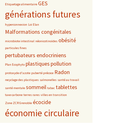
GES
Etiquetage alimentaire
générations futures
hyperconnexion
Loi Elan
Malformations congénitales
obésité
microbiote intestinal
néonicotinoïdes
particules fines
pertubateurs endocriniens
plastiques
pollution
Plan Ecophyto
Radon
protoxyde d'azote
puberté précoce
recyclage des plastiques
salmonelles
santé au travail
sommeil
tablettes
santé mentale
tabac
taxe carbone
terres rares
villes en transition
écocide
Zone ZCR Grenoble
économie circulaire