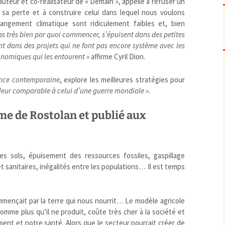
 auteur et co-réalisateur de « Demain », appelle à refuser un
Pharmacovigilance, produits et
dispositifs de santé, vaccins
sa perte et à construire celui dans lequel nous voulons
hangement climatique sont ridiculement faibles et, bien
Population à risque
adolescents
as très bien par quoi commencer, s’épuisent dans des petites
Publications recommandées
exposition professionnelle
nt dans des projets qui ne font pas encore système avec les
Rayonnements
femmes enceintes / enfant
ionisants
conomiques qui les entourent »
affirme Cyril Dion.
réglementaire
non ionisants, ondes
Personnes agées
électromagnétiques (THT,
mobile, WIFI, Linky, …)
Santé publique
ance contemporaine
, explore les meilleures stratégies pour
leur comparable à celui d’une guerre mondiale »
.
Sols
Sommeil
ime de Rostolan et publié aux
Technologies
écrans / jeux vidéos
Tourisme
environnement industriel
Transports
nanotechnologies
es sols, épuisement des ressources fossiles, gaspillage
Vie sociale
t sanitaires, inégalités entre les populations… Il est temps
mençait par la terre qui nous nourrit… Le modèle agricole
mme plus qu’il ne produit, coûte très cher à la société et
ent et notre santé. Alors que le secteur pourrait créer de