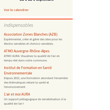
 ONG
Voir le calendrier
 de cuisson
Indispensables
 reprotoxique
Association Zones Blanches (AZB)
Expérimenter, créer et gérer des sites pour les
électro-sensibles et chimico-sensibles.
s
ATMO Auvergne-Rhône-Alpes
ATMO AURA: Visualisez la qualité de l’air en
es
temps réel dans votre commune.
 énergétique
Institut de Formation en Santé
Environnementale
Depuis 2013, une formation abordant l’ensemble
des thématiques reliant la santé et
l’environnement
L'air et moi AURA
Un support pédagogique de sensibilisation à la
qualité de l’air !