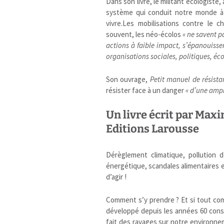
Dans son livre, le militant écologiste,
système qui conduit notre monde à 
vivre.Les mobilisations contre le c
souvent, les néo-écolos
« ne savent p
actions à faible impact, s’épanouisse
organisations sociales, politiques, é
Son ouvrage,
Petit manuel de résist
résister face à un danger
« d’une amp
Un livre écrit par Max
Editions Larousse
Dérèglement climatique, pollution d
énergétique, scandales alimentaires e
d’agir !
Comment s’y prendre ? Et si tout com
développé depuis les années 60 conso
fait des ravages sur notre environnem