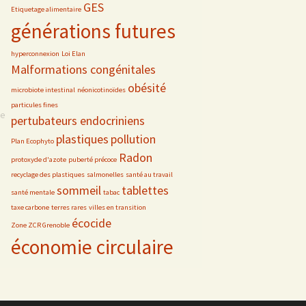
GES
Etiquetage alimentaire
générations futures
hyperconnexion
Loi Elan
Malformations congénitales
obésité
microbiote intestinal
néonicotinoïdes
particules fines
se
pertubateurs endocriniens
plastiques
pollution
Plan Ecophyto
Radon
protoxyde d'azote
puberté précoce
recyclage des plastiques
salmonelles
santé au travail
sommeil
tablettes
santé mentale
tabac
taxe carbone
terres rares
villes en transition
écocide
Zone ZCR Grenoble
économie circulaire