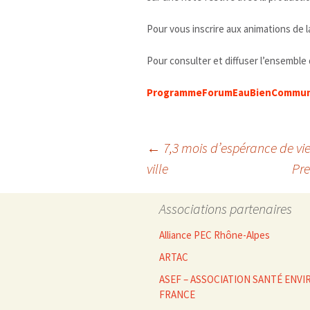
Pour vous inscrire aux animations de l
Pour consulter et diffuser l’ensembl
ProgrammeForumEauBienCommu
Navigation
←
7,3 mois d’espérance de vi
ville
Pre
des
Associations partenaires
articles
Alliance PEC Rhône-Alpes
ARTAC
ASEF – ASSOCIATION SANTÉ EN
FRANCE