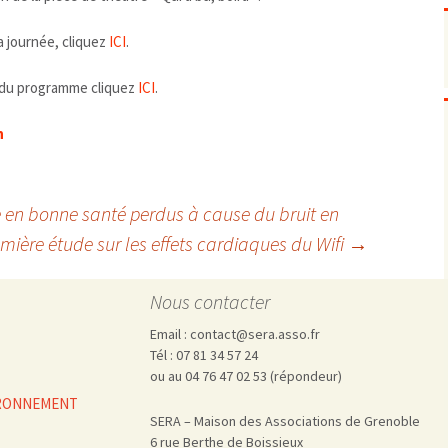
Pharmacovigilance, produits et
dispositifs de santé, vaccins
a journée, cliquez
ICI
.
Population à risque
adolescents
Publications recommandées
exposition professionnelle
e du programme cliquez
ICI
.
Rayonnements
femmes enceintes / enfant
ionisants
réglementaire
non ionisants, ondes
Personnes agées
n
électromagnétiques (THT,
mobile, WIFI, Linky, …)
Santé publique
Sols
Sommeil
e en bonne santé perdus à cause du bruit en
Technologies
écrans / jeux vidéos
mière étude sur les effets cardiaques du Wifi
→
Tourisme
environnement industriel
Transports
nanotechnologies
Nous contacter
Vie sociale
Email : contact@sera.asso.fr
Tél : 07 81 34 57 24
ou au 04 76 47 02 53 (répondeur)
VIRONNEMENT
SERA – Maison des Associations de Grenoble
6 rue Berthe de Boissieux