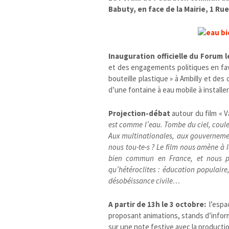
Babuty, en face de la Mairie, 1 Rue
Inauguration officielle du Forum l
et des engagements politiques en fav
bouteille plastique » à Ambilly et des
d’une fontaine à eau mobile à installer
Projection-débat
autour du film « V
est comme l’eau. Tombe du ciel, coule, 
Aux multinationales, aux gouverneme
nous tou-te-s ? Le film nous amène à l
bien commun en France, et nous p
qu’hétéroclites : éducation populaire,
désobéissance civile…
A partir de 13h le 3 octobre:
l’espa
proposant animations, stands d’inform
sur une note festive avec la production