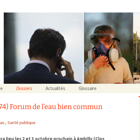
onnement Auvergne Rhône Alpes
re
Dossiers
Actualités
Glossaire
Actions judiciaires
Événements à venir…
Agriculture et élevage
Actualités partenaires
 (74) Forum de l’eau bien commun
agroécologie / biologie
Air
Bilan d’activité
OGM / pesticides
Bruit
Alimentation
extérieur
composition / indication n
Eau
,
Santé publique
Alternatives
intérieur
contamination chimique
alternatives sociétales
 lieu les 2 et 3 octobre prochain à Ambilly
(Clos
Aspects réglementaires
contamination microbien
consultation publique