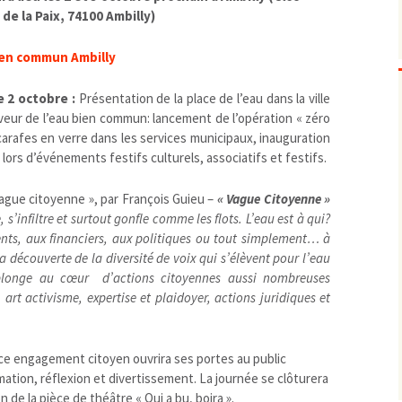
 de la Paix, 74100 Ambilly)
Biodiversité
emballages
positionnement citoyen /
Bruit
gaspillage alimentaire
Risques majeurs
Changements climatiques
modes de conservation et
Contamination infectieuse
e 2 octobre :
Présentation de la place de l’eau dans la ville
eur de l’eau bien commun: lancement de l’opération « zéro
Contaminations chimiques
cancérigène / mutagène /
 carafes en verre dans les services municipaux, inauguration
Déchets
métaux lourds et autres
économie circulaire
 lors d’événements festifs culturels, associatifs et festifs.
Décisions politiques et juridiques
perturbateurs endocrinien
recyclage
européenne
Eau
PFAS
traitements
internationale
mers et océans
ague citoyenne », par François Guieu –
« Vague Citoyenne »
Énergies
nationale
superficielles et souterrain
fossiles
s’infiltre et surtout gonfle comme les flots. L’eau est à qui?
nts, aux financiers, aux politiques ou tout simplement… à
Environnement numérique
renouvelables / transition
a découverte de la diversité de voix qui s’élèvent pour l’eau
Études scientifiques
épidémiologique
longe au cœur d’actions citoyennes aussi nombreuses
Jurisprudence
rapport économique
 art activisme, expertise et plaidoyer, actions juridiques et
Logement
surveillance sanitaire
Modes de comportement
toxicologique
ce engagement citoyen ouvrira ses portes au public
offre de soins
ation, réflexion et divertissement. La journée se clôturera
Petite enfance
 de la pièce de théâtre « Qui a bu, boira ».