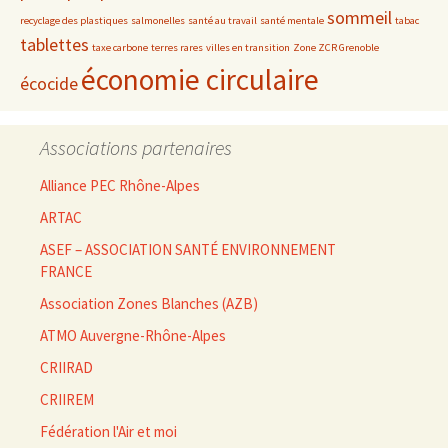
sommeil
recyclage des plastiques
salmonelles
santé au travail
santé mentale
tabac
tablettes
taxe carbone
terres rares
villes en transition
Zone ZCR Grenoble
économie circulaire
écocide
Associations partenaires
Alliance PEC Rhône-Alpes
ARTAC
ASEF – ASSOCIATION SANTÉ ENVIRONNEMENT
FRANCE
Association Zones Blanches (AZB)
ATMO Auvergne-Rhône-Alpes
CRIIRAD
CRIIREM
Fédération l'Air et moi