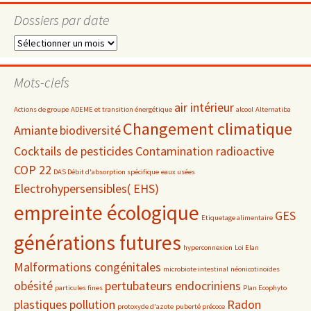
Dossiers par date
Dossiers
par
date
Mots-clefs
air intérieur
Actions de groupe
ADEME et transition énergétique
alcool
Alternatiba
Changement climatique
Amiante
biodiversité
Cocktails de pesticides
Contamination radioactive
COP 22
DAS Débit d'absorption spécifique
eaux usées
Electrohypersensibles( EHS)
empreinte écologique
GES
Etiquetage alimentaire
générations futures
hyperconnexion
Loi Elan
Malformations congénitales
microbiote intestinal
néonicotinoïdes
obésité
pertubateurs endocriniens
particules fines
Plan Ecophyto
plastiques
pollution
Radon
protoxyde d'azote
puberté précoce