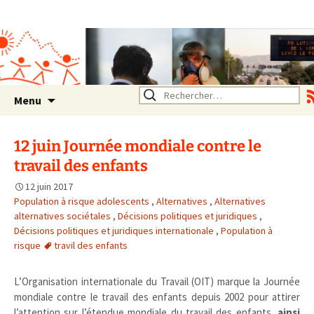
Association SERA Santé
Environnement Auvergne
Rhône Alpes
Un environnement sain pour
la santé de tous
Aller
Rechercher :
Menu
au
contenu
12 juin Journée mondiale contre le
travail des enfants
12 juin 2017
Population à risque adolescents
,
Alternatives
,
Alternatives
alternatives sociétales
,
Décisions politiques et juridiques
,
Décisions politiques et juridiques internationale
,
Population à
risque
travil des enfants
L’Organisation internationale du Travail (OIT) marque la Journée
mondiale contre le travail des enfants depuis 2002 pour attirer
l’attention sur l’étendue mondiale du travail des enfants,
ainsi