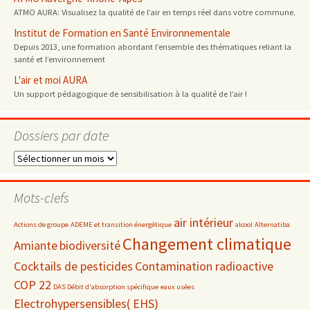
ATMO AURA: Visualisez la qualité de l’air en temps réel dans votre commune.
Institut de Formation en Santé Environnementale
Depuis 2013, une formation abordant l’ensemble des thématiques reliant la
santé et l’environnement
L'air et moi AURA
Un support pédagogique de sensibilisation à la qualité de l’air !
Dossiers par date
Dossiers
par
date
Mots-clefs
air intérieur
Actions de groupe
ADEME et transition énergétique
alcool
Alternatiba
Changement climatique
Amiante
biodiversité
Cocktails de pesticides
Contamination radioactive
COP 22
DAS Débit d'absorption spécifique
eaux usées
Electrohypersensibles( EHS)