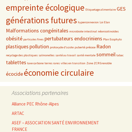
empreinte écologique
GES
Etiquetage alimentaire
générations futures
hyperconnexion
Loi Elan
Malformations congénitales
microbiote intestinal
néonicotinoïdes
obésité
pertubateurs endocriniens
particules fines
Plan Ecophyto
plastiques
pollution
Radon
protoxyde d'azote
puberté précoce
sommeil
recyclage des plastiques
salmonelles
santé au travail
santé mentale
tabac
tablettes
taxe carbone
terres rares
villes en transition
Zone ZCR Grenoble
économie circulaire
écocide
Associations partenaires
Alliance PEC Rhône-Alpes
ARTAC
ASEF – ASSOCIATION SANTÉ ENVIRONNEMENT
FRANCE