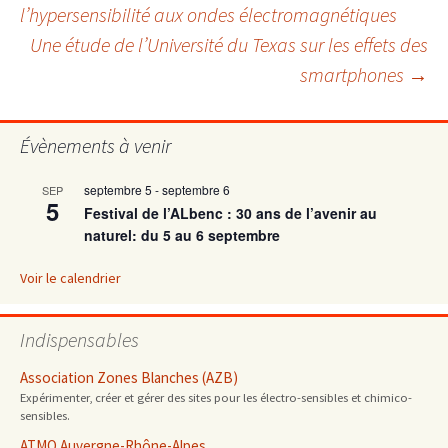
Navigation
l’hypersensibilité aux ondes électromagnétiques
Une étude de l’Université du Texas sur les effets des
des
smartphones
→
articles
Évènements à venir
septembre 5
-
septembre 6
SEP
5
Festival de l’ALbenc : 30 ans de l’avenir au
naturel: du 5 au 6 septembre
Voir le calendrier
Indispensables
Association Zones Blanches (AZB)
Expérimenter, créer et gérer des sites pour les électro-sensibles et chimico-
sensibles.
ATMO Auvergne-Rhône-Alpes