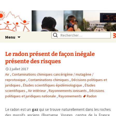
Association SERA Santé
Environnement Auvergne
Rhône Alpes
Un environnement sain pour
la santé de tous
Aller
Rechercher :
Menu
au
contenu
Le radon présent de façon inégale
présente des risques
2 juillet 2017
Air
,
Contaminations chimiques cancérigène / mutagène /
reprotoxique
,
Contaminations chimiques
,
Décisions politiques et
juridiques
,
Études scientifiques épidémiologique
,
Études
scientifiques
,
Air intérieur
,
Rayonnements ionisants
,
Décisions
politiques et juridiques nationale
,
Rayonnements
Radon
Le radon est un
gaz
qui se trouve naturellement dans les roches
des massifs anciens (Bretagne, Vosges, centre de la France,