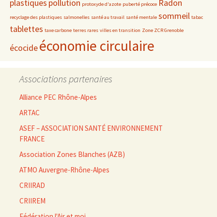
plastiques
pollution
Radon
protoxyde d'azote
puberté précoce
sommeil
recyclage des plastiques
salmonelles
santé au travail
santé mentale
tabac
tablettes
taxe carbone
terres rares
villes en transition
Zone ZCR Grenoble
économie circulaire
écocide
Associations partenaires
Alliance PEC Rhône-Alpes
ARTAC
ASEF – ASSOCIATION SANTÉ ENVIRONNEMENT
FRANCE
Association Zones Blanches (AZB)
ATMO Auvergne-Rhône-Alpes
CRIIRAD
CRIIREM
Fédération l'Air et moi