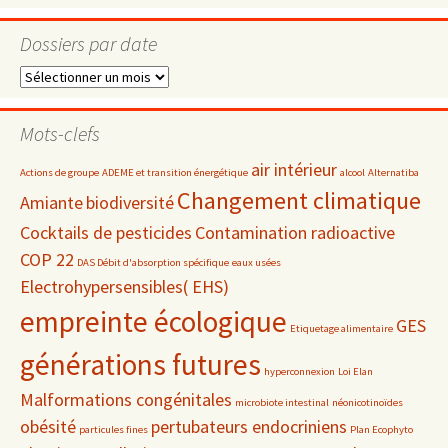
Dossiers par date
Dossiers
par
date
Mots-clefs
air intérieur
Actions de groupe
ADEME et transition énergétique
alcool
Alternatiba
Changement climatique
Amiante
biodiversité
Cocktails de pesticides
Contamination radioactive
COP 22
DAS Débit d'absorption spécifique
eaux usées
Electrohypersensibles( EHS)
empreinte écologique
GES
Etiquetage alimentaire
générations futures
hyperconnexion
Loi Elan
Malformations congénitales
microbiote intestinal
néonicotinoïdes
obésité
pertubateurs endocriniens
particules fines
Plan Ecophyto