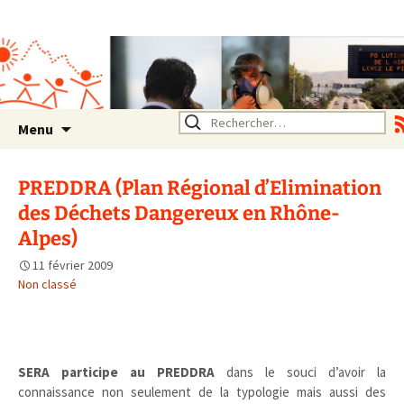
Association SERA Santé
Environnement Auvergne
Rhône Alpes
Un environnement sain pour
la santé de tous
Aller
Rechercher :
Menu
au
contenu
PREDDRA (Plan Régional d’Elimination
des Déchets Dangereux en Rhône-
Alpes)
11 février 2009
Non classé
SERA participe au PREDDRA
dans le souci d’avoir la
connaissance non seulement de la typologie mais aussi des