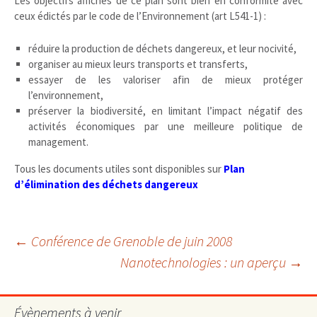
Les objectifs affichés de ce plan sont bien en conformité avec
ceux édictés par le code de l’Environnement (art L541-1) :
réduire la production de déchets dangereux, et leur nocivité,
organiser au mieux leurs transports et transferts,
essayer de les valoriser afin de mieux protéger
l’environnement,
préserver la biodiversité, en limitant l’impact négatif des
activités économiques par une meilleure politique de
management.
Tous les documents utiles sont disponibles sur
Plan
d’élimination des déchets dangereux
Navigation
←
Conférence de Grenoble de juin 2008
Nanotechnologies : un aperçu
→
des
Évènements à venir