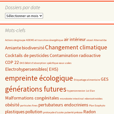
Dossiers par date
Dossiers
par
date
Mots-clefs
air intérieur
Actions de groupe
ADEME et transition énergétique
alcool
Alternatiba
Changement climatique
Amiante
biodiversité
Cocktails de pesticides
Contamination radioactive
COP 22
DAS Débit d'absorption spécifique
eaux usées
Electrohypersensibles( EHS)
empreinte écologique
GES
Etiquetage alimentaire
générations futures
hyperconnexion
Loi Elan
Malformations congénitales
microbiote intestinal
néonicotinoïdes
obésité
pertubateurs endocriniens
particules fines
Plan Ecophyto
plastiques
pollution
Radon
protoxyde d'azote
puberté précoce