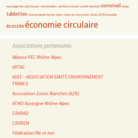
sommeil
recyclage des plastiques
salmonelles
santé au travail
santé mentale
tabac
tablettes
taxe carbone
terres rares
villes en transition
Zone ZCR Grenoble
économie circulaire
écocide
Associations partenaires
Alliance PEC Rhône-Alpes
ARTAC
ASEF – ASSOCIATION SANTÉ ENVIRONNEMENT
FRANCE
Association Zones Blanches (AZB)
ATMO Auvergne-Rhône-Alpes
CRIIRAD
CRIIREM
Fédération l'Air et moi