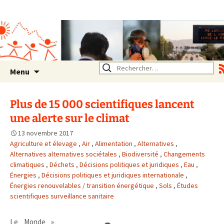
Association SERA Santé
Environnement Auvergne
Rhône Alpes
Un environnement sain pour
la santé de tous
Aller
Rechercher :
Menu
au
contenu
Plus de 15 000 scientifiques lancent
une alerte sur le climat
13 novembre 2017
Agriculture et élevage
,
Air
,
Alimentation
,
Alternatives
,
Alternatives alternatives sociétales
,
Biodiversité
,
Changements
climatiques
,
Déchets
,
Décisions politiques et juridiques
,
Eau
,
Énergies
,
Décisions politiques et juridiques internationale
,
Énergies renouvelables / transition énergétique
,
Sols
,
Études
scientifiques surveillance sanitaire
Le Monde »