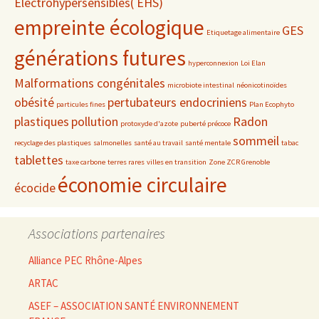
Electrohypersensibles( EHS)
empreinte écologique
GES
Etiquetage alimentaire
générations futures
hyperconnexion
Loi Elan
Malformations congénitales
microbiote intestinal
néonicotinoïdes
obésité
pertubateurs endocriniens
particules fines
Plan Ecophyto
plastiques
pollution
Radon
protoxyde d'azote
puberté précoce
sommeil
recyclage des plastiques
salmonelles
santé au travail
santé mentale
tabac
tablettes
taxe carbone
terres rares
villes en transition
Zone ZCR Grenoble
économie circulaire
écocide
Associations partenaires
Alliance PEC Rhône-Alpes
ARTAC
ASEF – ASSOCIATION SANTÉ ENVIRONNEMENT