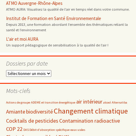
ATMO Auvergne-Rhône-Alpes
ATMO AURA: Visualisez la qualité de l’air en temps réel dans votre commune.
Institut de Formation en Santé Environnementale
Depuis 2013, une formation abordant l’ensemble des thématiques reliant la
santé et l’environnement
L'air et moi AURA
Un support pédagogique de sensibilisation à la qualité de l’air !
Dossiers par date
Dossiers
par
date
Mots-clefs
air intérieur
Actions de groupe
ADEME et transition énergétique
alcool
Alternatiba
Changement climatique
Amiante
biodiversité
Cocktails de pesticides
Contamination radioactive
COP 22
DAS Débit d'absorption spécifique
eaux usées