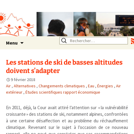
Association SERA Santé
Environnement Auvergne
Rhône Alpes
Un environnement sain pour
la santé de tous
Aller
Rechercher :
Menu
au
contenu
Les stations de ski de basses altitudes
doivent s’adapter
9 février 2018
Air
,
Alternatives
,
Changements climatiques
,
Eau
,
Énergies
,
Air
extérieur
,
Études scientifiques rapport économique
En 2011, déjà, la Cour avait attiré l’attention sur « la vulnérabilité
croissante » des stations de ski, notamment alpines, confrontées
à une certaine désaffection et au problème du réchauffement
climatique. Revenant sur le sujet à l’occasion de ce nouveau
rapport, elle ne peut que constater que ses recommandations