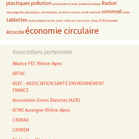
plastiques
pollution
Radon
protoxyde d'azote
puberté précoce
sommeil
recyclage des plastiques
salmonelles
santé au travail
santé mentale
tabac
tablettes
taxe carbone
terres rares
villes en transition
Zone ZCR Grenoble
économie circulaire
écocide
Associations partenaires
Alliance PEC Rhône-Alpes
ARTAC
ASEF – ASSOCIATION SANTÉ ENVIRONNEMENT
FRANCE
Association Zones Blanches (AZB)
ATMO Auvergne-Rhône-Alpes
CRIIRAD
CRIIREM