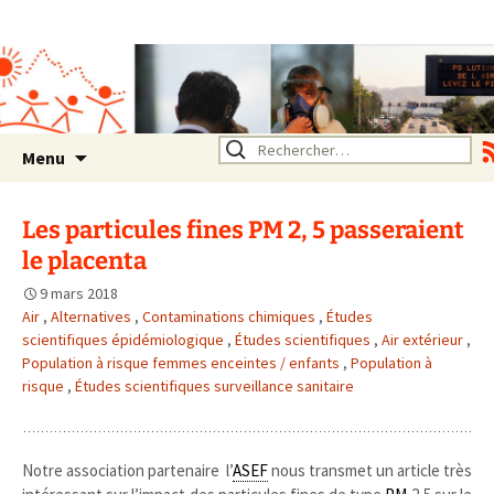
Association SERA Santé
Environnement Auvergne
Rhône Alpes
Un environnement sain pour
la santé de tous
Aller
Rechercher :
Menu
au
contenu
Les particules fines PM 2, 5 passeraient
le placenta
9 mars 2018
Air
,
Alternatives
,
Contaminations chimiques
,
Études
scientifiques épidémiologique
,
Études scientifiques
,
Air extérieur
,
Population à risque femmes enceintes / enfants
,
Population à
risque
,
Études scientifiques surveillance sanitaire
Notre association partenaire l’
ASEF
nous transmet un article très