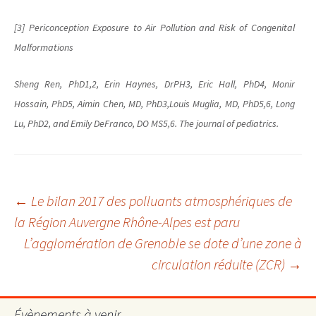
[3] Periconception Exposure to Air Pollution and Risk of Congenital
Malformations
Sheng Ren, PhD
1
,
2
, Erin Haynes, DrPH
3
, Eric Hall, PhD
4
, Monir
Hossain, PhD
5
, Aimin Chen, MD, PhD
3
,Louis Muglia, MD, PhD
5
,
6
, Long
Lu, PhD
2
, and Emily DeFranco, DO MS
5
,
6.
The journal of pediatrics.
Navigation
←
Le bilan 2017 des polluants atmosphériques de
la Région Auvergne Rhône-Alpes est paru
L’agglomération de Grenoble se dote d’une zone à
des
circulation réduite (ZCR)
→
articles
Évènements à venir