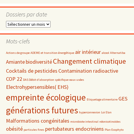
Dossiers par date
Dossiers
par
date
Mots-clefs
air intérieur
Actions de groupe
ADEME et transition énergétique
alcool
Alternatiba
Changement climatique
Amiante
biodiversité
Cocktails de pesticides
Contamination radioactive
COP 22
DAS Débit d'absorption spécifique
eaux usées
Electrohypersensibles( EHS)
empreinte écologique
GES
Etiquetage alimentaire
générations futures
hyperconnexion
Loi Elan
Malformations congénitales
microbiote intestinal
néonicotinoïdes
obésité
pertubateurs endocriniens
particules fines
Plan Ecophyto