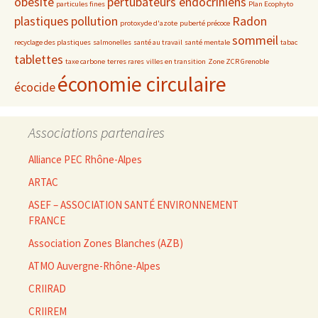
obésité
pertubateurs endocriniens
particules fines
Plan Ecophyto
plastiques
pollution
Radon
protoxyde d'azote
puberté précoce
sommeil
recyclage des plastiques
salmonelles
santé au travail
santé mentale
tabac
tablettes
taxe carbone
terres rares
villes en transition
Zone ZCR Grenoble
économie circulaire
écocide
Associations partenaires
Alliance PEC Rhône-Alpes
ARTAC
ASEF – ASSOCIATION SANTÉ ENVIRONNEMENT
FRANCE
Association Zones Blanches (AZB)
ATMO Auvergne-Rhône-Alpes
CRIIRAD
CRIIREM