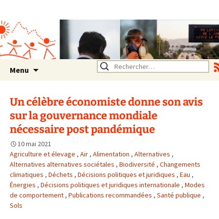
Association SERA Santé
Environnement Auvergne
Rhône Alpes
Un environnement sain pour
la santé de tous
Aller
Rechercher :
Menu
au
contenu
Un célèbre économiste donne son avis
sur la gouvernance mondiale
nécessaire post pandémique
10 mai 2021
Agriculture et élevage
,
Air
,
Alimentation
,
Alternatives
,
Alternatives alternatives sociétales
,
Biodiversité
,
Changements
climatiques
,
Déchets
,
Décisions politiques et juridiques
,
Eau
,
Énergies
,
Décisions politiques et juridiques internationale
,
Modes
de comportement
,
Publications recommandées
,
Santé publique
,
Sols