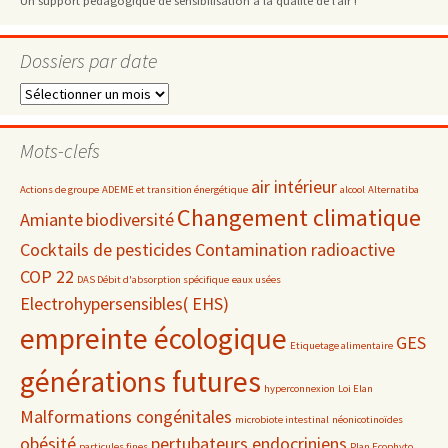
Un support pédagogique de sensibilisation à la qualité de l’air !
Dossiers par date
Dossiers
par
date
Mots-clefs
air intérieur
Actions de groupe
ADEME et transition énergétique
alcool
Alternatiba
Changement climatique
Amiante
biodiversité
Cocktails de pesticides
Contamination radioactive
COP 22
DAS Débit d'absorption spécifique
eaux usées
Electrohypersensibles( EHS)
empreinte écologique
GES
Etiquetage alimentaire
générations futures
hyperconnexion
Loi Elan
Malformations congénitales
microbiote intestinal
néonicotinoïdes
obésité
pertubateurs endocriniens
particules fines
Plan Ecophyto