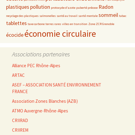
plastiques
pollution
Radon
protoxyde d'azote
puberté précoce
sommeil
recyclage des plastiques
salmonelles
santé au travail
santé mentale
tabac
tablettes
taxe carbone
terres rares
villes en transition
Zone ZCR Grenoble
économie circulaire
écocide
Associations partenaires
Alliance PEC Rhône-Alpes
ARTAC
ASEF – ASSOCIATION SANTÉ ENVIRONNEMENT
FRANCE
Association Zones Blanches (AZB)
ATMO Auvergne-Rhône-Alpes
CRIIRAD
CRIIREM