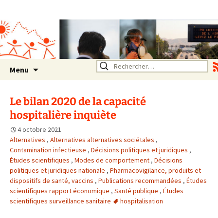
Association SERA Santé
Environnement Auvergne
Rhône Alpes
Un environnement sain pour
la santé de tous
Aller
Rechercher :
Menu
au
contenu
Le bilan 2020 de la capacité
hospitalière inquiète
4 octobre 2021
Alternatives
,
Alternatives alternatives sociétales
,
Contamination infectieuse
,
Décisions politiques et juridiques
,
Études scientifiques
,
Modes de comportement
,
Décisions
politiques et juridiques nationale
,
Pharmacovigilance, produits et
dispositifs de santé, vaccins
,
Publications recommandées
,
Études
scientifiques rapport économique
,
Santé publique
,
Études
scientifiques surveillance sanitaire
hospitalisation