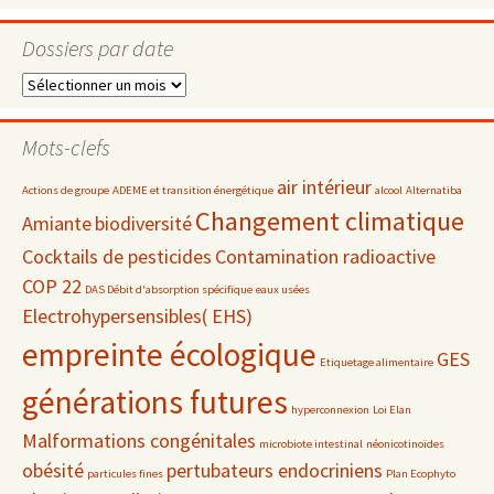
Dossiers par date
Dossiers
par
date
Mots-clefs
air intérieur
Actions de groupe
ADEME et transition énergétique
alcool
Alternatiba
Changement climatique
Amiante
biodiversité
Cocktails de pesticides
Contamination radioactive
COP 22
DAS Débit d'absorption spécifique
eaux usées
Electrohypersensibles( EHS)
empreinte écologique
GES
Etiquetage alimentaire
générations futures
hyperconnexion
Loi Elan
Malformations congénitales
microbiote intestinal
néonicotinoïdes
obésité
pertubateurs endocriniens
particules fines
Plan Ecophyto