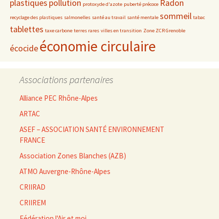
plastiques
pollution
Radon
protoxyde d'azote
puberté précoce
sommeil
recyclage des plastiques
salmonelles
santé au travail
santé mentale
tabac
tablettes
taxe carbone
terres rares
villes en transition
Zone ZCR Grenoble
économie circulaire
écocide
Associations partenaires
Alliance PEC Rhône-Alpes
ARTAC
ASEF – ASSOCIATION SANTÉ ENVIRONNEMENT
FRANCE
Association Zones Blanches (AZB)
ATMO Auvergne-Rhône-Alpes
CRIIRAD
CRIIREM
Fédération l'Air et moi