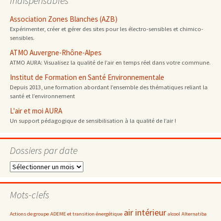
Indispensables
Association Zones Blanches (AZB)
Expérimenter, créer et gérer des sites pour les électro-sensibles et chimico-
sensibles.
ATMO Auvergne-Rhône-Alpes
ATMO AURA: Visualisez la qualité de l’air en temps réel dans votre commune.
Institut de Formation en Santé Environnementale
Depuis 2013, une formation abordant l’ensemble des thématiques reliant la
santé et l’environnement
L'air et moi AURA
Un support pédagogique de sensibilisation à la qualité de l’air !
Dossiers par date
Dossiers
par
date
Mots-clefs
air intérieur
Actions de groupe
ADEME et transition énergétique
alcool
Alternatiba