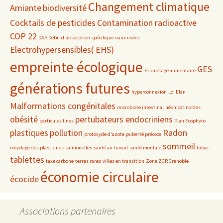
Changement climatique
Amiante
biodiversité
Cocktails de pesticides
Contamination radioactive
COP 22
DAS Débit d'absorption spécifique
eaux usées
Electrohypersensibles( EHS)
empreinte écologique
GES
Etiquetage alimentaire
générations futures
hyperconnexion
Loi Elan
Malformations congénitales
microbiote intestinal
néonicotinoïdes
obésité
pertubateurs endocriniens
particules fines
Plan Ecophyto
plastiques
pollution
Radon
protoxyde d'azote
puberté précoce
sommeil
recyclage des plastiques
salmonelles
santé au travail
santé mentale
tabac
tablettes
taxe carbone
terres rares
villes en transition
Zone ZCR Grenoble
économie circulaire
écocide
Associations partenaires