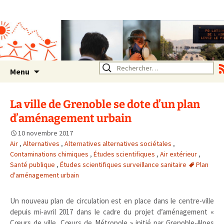
Association SERA Santé
Environnement Auvergne
Rhône Alpes
Un environnement sain pour
la santé de tous
Aller
Rechercher :
Menu
au
contenu
La ville de Grenoble se dote d’un plan
d’aménagement urbain
10 novembre 2017
Air
,
Alternatives
,
Alternatives alternatives sociétales
,
Contaminations chimiques
,
Études scientifiques
,
Air extérieur
,
Santé publique
,
Études scientifiques surveillance sanitaire
Plan
d'aménagement urbain
Un nouveau plan de circulation est en place dans le centre-ville
depuis mi-avril 2017 dans le cadre du projet d’aménagement «
Cœurs de ville, Cœurs de Métropole » initié par Grenoble-Alpes