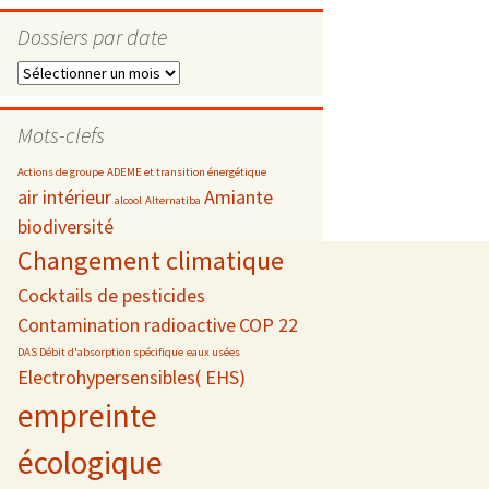
Dossiers par date
Dossiers
par
s
date
Mots-clefs
 téléphonie
Actions de groupe
ADEME et transition énergétique
air intérieur
Amiante
alcool
Alternatiba
biodiversité
Changement climatique
Cocktails de pesticides
Contamination radioactive
COP 22
DAS Débit d'absorption spécifique
eaux usées
Electrohypersensibles( EHS)
empreinte
écologique