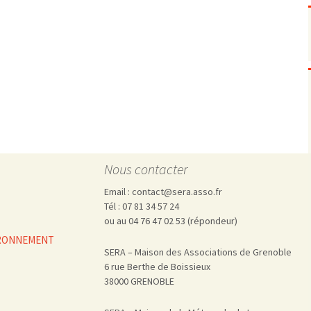
Pharmacovigilance, produits et
dispositifs de santé, vaccins
Population à risque
adolescents
Publications recommandées
exposition professionnelle
Rayonnements
femmes enceintes / enfant
ionisants
réglementaire
non ionisants, ondes
Personnes agées
électromagnétiques (THT,
mobile, WIFI, Linky, …)
Santé publique
Sols
Sommeil
Technologies
écrans / jeux vidéos
Nous contacter
Tourisme
environnement industriel
Email : contact@sera.asso.fr
Transports
nanotechnologies
Tél : 07 81 34 57 24
Vie sociale
ou au 04 76 47 02 53 (répondeur)
VIRONNEMENT
SERA – Maison des Associations de Grenoble
6 rue Berthe de Boissieux
38000 GRENOBLE