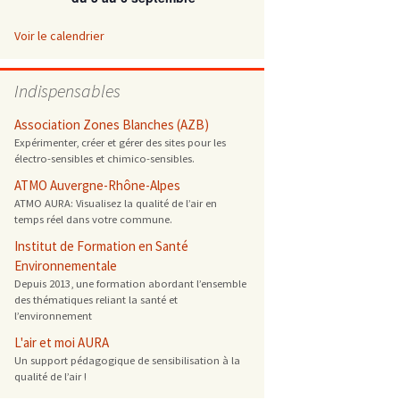
 ONG
Voir le calendrier
 de cuisson
Indispensables
 reprotoxique
Association Zones Blanches (AZB)
Expérimenter, créer et gérer des sites pour les
électro-sensibles et chimico-sensibles.
s
ATMO Auvergne-Rhône-Alpes
ATMO AURA: Visualisez la qualité de l’air en
es
temps réel dans votre commune.
 énergétique
Institut de Formation en Santé
Environnementale
Depuis 2013, une formation abordant l’ensemble
des thématiques reliant la santé et
l’environnement
L'air et moi AURA
Un support pédagogique de sensibilisation à la
qualité de l’air !